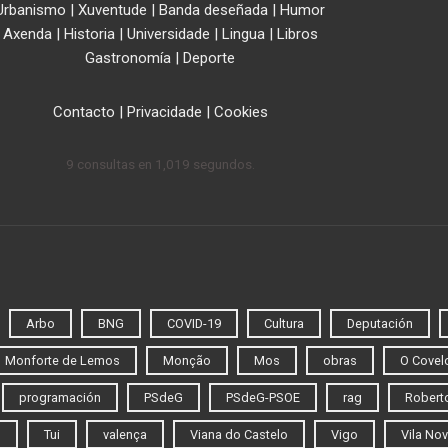
Urbanismo
|
Xuventude
|
Banda deseñada
|
Humor
Axenda
|
Historia
|
Universidade
|
Lingua
|
Libros
Gastronomía
|
Deporte
Contacto
|
Privacidade
|
Cookies
9 consultas en 1,019 segundos.
Arbo
BNG
COVID-19
Cultura
Deputación
Monforte de Lemos
Monção
Mos
obras
O Covel
programación
PSdeG
PSdeG-PSOE
rag
Roberto
o
Tui
valença
Viana do Castelo
Vigo
Vila Nov