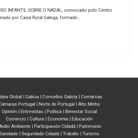
UXO INFANTIL SOBRE O NADAL, convocado polo Centro
inado por Caixa Rural Galega, formado…
ldea Global
|
Galicia
|
Concellos Galicia
|
Comarcas
Cámaras Portugal
|
Norte de Portugal
|
Alto Minho
Opinión
|
Entrevistas
|
Política
|
Benestar Social
Comercio
|
Cultura
|
Economía
|
Educación
edio Ambiente
|
Participación Cidadá
|
Patrimonio
Sanidade
|
Seguridade Cidadá
|
Traballo
|
Turismo