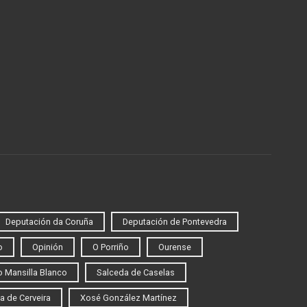
Deputación da Coruña
Deputación de Pontevedra
o
Opinión
O Porriño
Ourense
 Mansilla Blanco
Salceda de Caselas
a de Cerveira
Xosé González Martínez