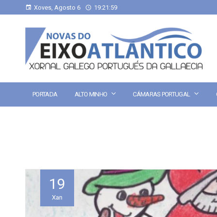
Xoves, Agosto 6
19:22:00
PORTADA
ALTO MINHO
CÁMARAS PORTUGAL
19
Xan