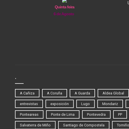
Quinta feira
6 de Agosto
.
A Cañiza
A Coruña
A Guarda
Aldea Global
entrevistas
exposición
Lugo
Mondariz
Ponteareas
Ponte de Lima
Pontevedra
PP
Salvaterra de Miño
Santiago de Compostela
Tomiñ