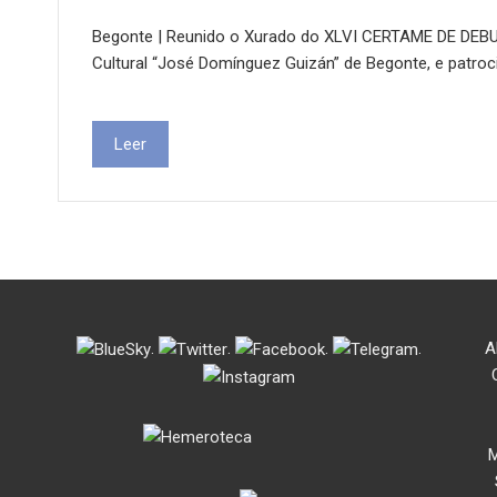
Begonte | Reunido o Xurado do XLVI CERTAME DE DEB
Cultural “José Domínguez Guizán” de Begonte, e patroc
Leer
.
.
.
.
A
M