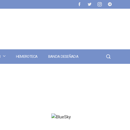
N
HEMEROTECA
BANDA DESEÑADA