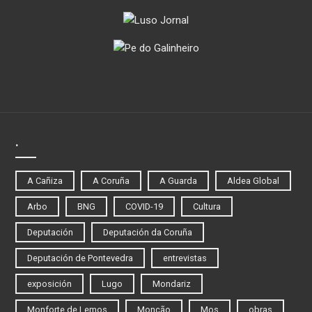
.
A Cañiza
A Coruña
A Guarda
Aldea Global
Arbo
BNG
COVID-19
Cultura
Deputación
Deputación da Coruña
Deputación de Pontevedra
entrevistas
exposición
Lugo
Mondariz
Monforte de Lemos
Monção
Mos
obras