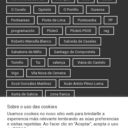
O Covelo
Opinión
O Porriño
Ourense
Ponteareas
Ponte de Lima
Pontevedra
PP
programación
PSdeG
PSdeG-PSOE
rag
Roberto Mansilla Blanco
Salceda de Caselas
Salvaterra de Miño
Santiago de Compostela
Tomiño
Tui
valença
Viana do Castelo
Vigo
Vila Nova de Cerveira
Xosé González Martínez
Xoán Antón Pérez-Lema
Xunta de Galicia
zona franca
Sobre o uso das cookies
Iniciar sesión
Usamos cookies no noso sitio web para brindarlle a
experiencia máis relevante lembrando as súas preferencias
Rexistrarse
e visitas repetidas. Ao facer clic en "Aceptar", acepta o uso