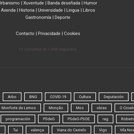
Urbanismo
|
Xuventude
|
Banda deseñada
|
Humor
Axenda
|
Historia
|
Universidade
|
Lingua
|
Libros
Gastronomía
|
Deporte
Contacto
|
Privacidade
|
Cookies
13 consultas en 1,090 segundos.
Arbo
BNG
COVID-19
Cultura
Deputación
Monforte de Lemos
Monção
Mos
obras
O Covel
programación
PSdeG
PSdeG-PSOE
rag
Roberto
o
Tui
valença
Viana do Castelo
Vigo
Vila Nov