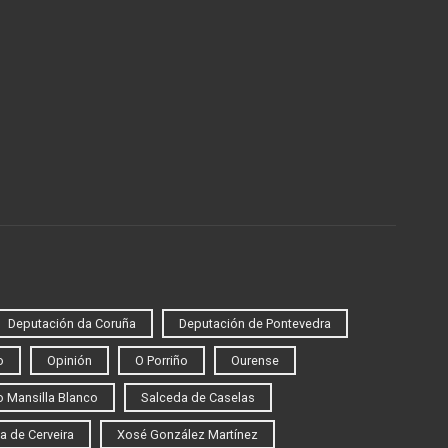
Deputación da Coruña
Deputación de Pontevedra
o
Opinión
O Porriño
Ourense
 Mansilla Blanco
Salceda de Caselas
a de Cerveira
Xosé González Martínez