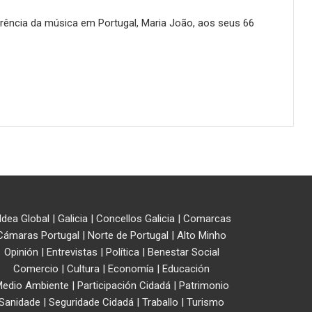
rência da música em Portugal, Maria João, aos seus 66
ldea Global
|
Galicia
|
Concellos Galicia
|
Comarcas
Cámaras Portugal
|
Norte de Portugal
|
Alto Minho
Opinión
|
Entrevistas
|
Política
|
Benestar Social
Comercio
|
Cultura
|
Economía
|
Educación
edio Ambiente
|
Participación Cidadá
|
Patrimonio
Sanidade
|
Seguridade Cidadá
|
Traballo
|
Turismo