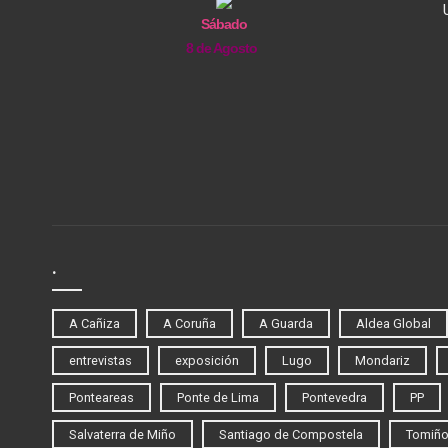
Sábado
8 de Agosto
.
A Cañiza
A Coruña
A Guarda
Aldea Global
entrevistas
exposición
Lugo
Mondariz
Ponteareas
Ponte de Lima
Pontevedra
PP
Salvaterra de Miño
Santiago de Compostela
Tomiñ