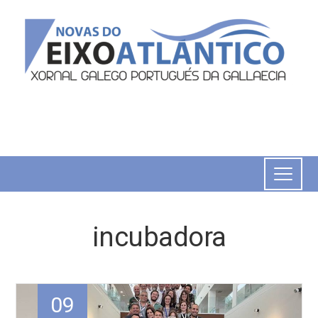
incubadora
09