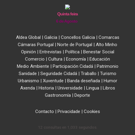
Quinta feira
6 de Agosto
Aldea Global
|
Galicia
|
Concellos Galicia
|
Comarcas
Cámaras Portugal
|
Norte de Portugal
|
Alto Minho
Opinión
|
Entrevistas
|
Política
|
Benestar Social
Comercio
|
Cultura
|
Economía
|
Educación
Medio Ambiente
|
Participación Cidadá
|
Patrimonio
Sanidade
|
Seguridade Cidadá
|
Traballo
|
Turismo
Urbanismo
|
Xuventude
|
Banda deseñada
|
Humor
Axenda
|
Historia
|
Universidade
|
Lingua
|
Libros
Gastronomía
|
Deporte
Contacto
|
Privacidade
|
Cookies
12 consultas en 1,033 segundos.