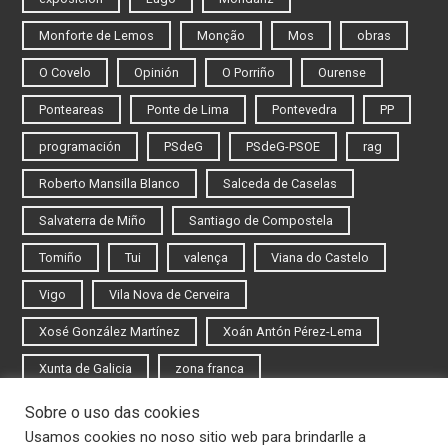
Monforte de Lemos
Monção
Mos
obras
O Covelo
Opinión
O Porriño
Ourense
Ponteareas
Ponte de Lima
Pontevedra
PP
programación
PSdeG
PSdeG-PSOE
rag
Roberto Mansilla Blanco
Salceda de Caselas
Salvaterra de Miño
Santiago de Compostela
Tomiño
Tui
valença
Viana do Castelo
Vigo
Vila Nova de Cerveira
Xosé González Martínez
Xoán Antón Pérez-Lema
Xunta de Galicia
zona franca
Sobre o uso das cookies
Iniciar sesión
Usamos cookies no noso sitio web para brindarlle a