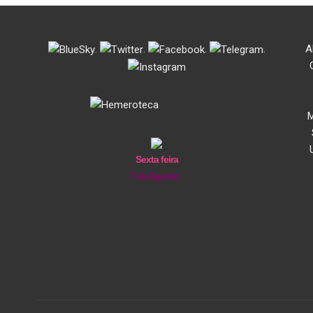
.
.
.
.
A
M
Sexta feira
7 de Agosto