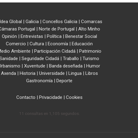
ldea Global
|
Galicia
|
Concellos Galicia
|
Comarcas
Cámaras Portugal
|
Norte de Portugal
|
Alto Minho
Opinión
|
Entrevistas
|
Política
|
Benestar Social
Comercio
|
Cultura
|
Economía
|
Educación
edio Ambiente
|
Participación Cidadá
|
Patrimonio
Sanidade
|
Seguridade Cidadá
|
Traballo
|
Turismo
Urbanismo
|
Xuventude
|
Banda deseñada
|
Humor
Axenda
|
Historia
|
Universidade
|
Lingua
|
Libros
Gastronomía
|
Deporte
Contacto
|
Privacidade
|
Cookies
11 consultas en 1,105 segundos.