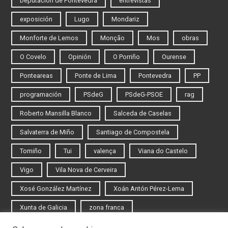
Deputación de Pontevedra
entrevistas
exposición
Lugo
Mondariz
Monforte de Lemos
Monção
Mos
obras
O Covelo
Opinión
O Porriño
Ourense
Ponteareas
Ponte de Lima
Pontevedra
PP
programación
PSdeG
PSdeG-PSOE
rag
Roberto Mansilla Blanco
Salceda de Caselas
Salvaterra de Miño
Santiago de Compostela
Tomiño
Tui
valença
Viana do Castelo
Vigo
Vila Nova de Cerveira
Xosé González Martínez
Xoán Antón Pérez-Lema
Xunta de Galicia
zona franca