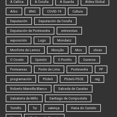
A Cañiza
A Coruña
A Guarda
Aldea Global
Arbo
BNG
COVID-19
Cultura
Deputación
Deputación da Coruña
Deputación de Pontevedra
entrevistas
exposición
Lugo
Mondariz
Monforte de Lemos
Monção
Mos
obras
O Covelo
Opinión
O Porriño
Ourense
Ponteareas
Ponte de Lima
Pontevedra
PP
programación
PSdeG
PSdeG-PSOE
rag
Roberto Mansilla Blanco
Salceda de Caselas
Salvaterra de Miño
Santiago de Compostela
Tomiño
Tui
valença
Viana do Castelo