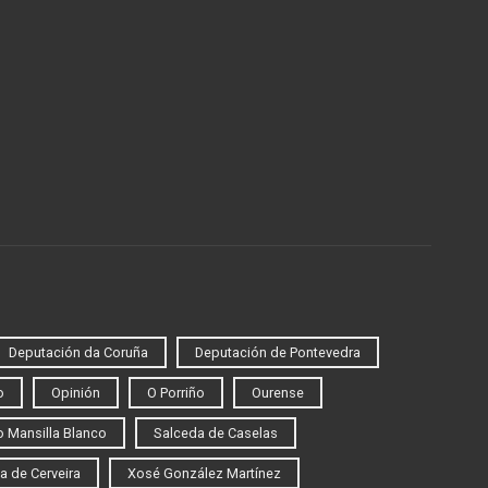
Deputación da Coruña
Deputación de Pontevedra
o
Opinión
O Porriño
Ourense
 Mansilla Blanco
Salceda de Caselas
a de Cerveira
Xosé González Martínez