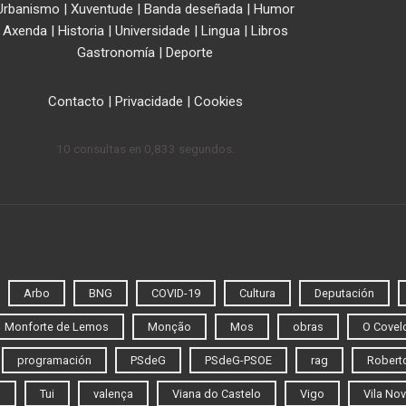
Urbanismo
|
Xuventude
|
Banda deseñada
|
Humor
Axenda
|
Historia
|
Universidade
|
Lingua
|
Libros
Gastronomía
|
Deporte
Contacto
|
Privacidade
|
Cookies
10 consultas en 0,833 segundos.
Arbo
BNG
COVID-19
Cultura
Deputación
Monforte de Lemos
Monção
Mos
obras
O Covel
programación
PSdeG
PSdeG-PSOE
rag
Roberto
o
Tui
valença
Viana do Castelo
Vigo
Vila Nov