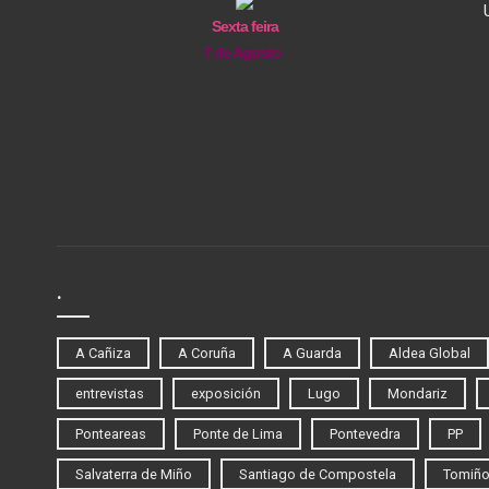
Sexta feira
7 de Agosto
.
A Cañiza
A Coruña
A Guarda
Aldea Global
entrevistas
exposición
Lugo
Mondariz
Ponteareas
Ponte de Lima
Pontevedra
PP
Salvaterra de Miño
Santiago de Compostela
Tomiñ