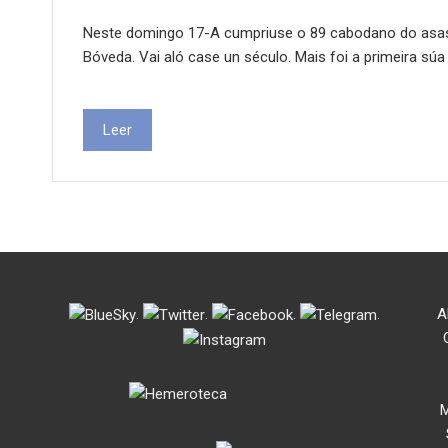
Neste domingo 17-A cumpriuse o 89 cabodano do asasin
Bóveda. Vai aló case un século. Mais foi a primeira sú
Leer
.
.
.
.
A
M