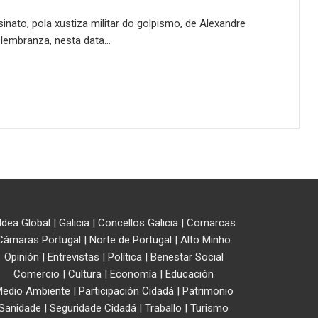
ato, pola xustiza militar do golpismo, de Alexandre
a lembranza, nesta data…
ldea Global
|
Galicia
|
Concellos Galicia
|
Comarcas
Cámaras Portugal
|
Norte de Portugal
|
Alto Minho
Opinión
|
Entrevistas
|
Política
|
Benestar Social
Comercio
|
Cultura
|
Economía
|
Educación
edio Ambiente
|
Participación Cidadá
|
Patrimonio
Sanidade
|
Seguridade Cidadá
|
Traballo
|
Turismo