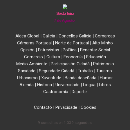
Sexta feira
7 de Agosto
Aldea Global
|
Galicia
|
Concellos Galicia
|
Comarcas
Cámaras Portugal
|
Norte de Portugal
|
Alto Minho
Opinión
|
Entrevistas
|
Política
|
Benestar Social
Comercio
|
Cultura
|
Economía
|
Educación
Medio Ambiente
|
Participación Cidadá
|
Patrimonio
Sanidade
|
Seguridade Cidadá
|
Traballo
|
Turismo
Urbanismo
|
Xuventude
|
Banda deseñada
|
Humor
Axenda
|
Historia
|
Universidade
|
Lingua
|
Libros
Gastronomía
|
Deporte
Contacto
|
Privacidade
|
Cookies
9 consultas en 1,039 segundos.