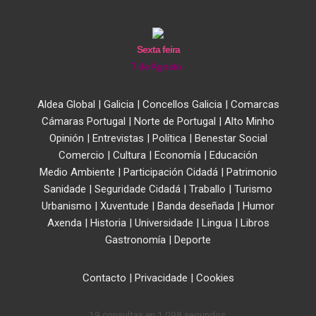
Sexta feira
7 de Agosto
Aldea Global
|
Galicia
|
Concellos Galicia
|
Comarcas
Cámaras Portugal
|
Norte de Portugal
|
Alto Minho
Opinión
|
Entrevistas
|
Política
|
Benestar Social
Comercio
|
Cultura
|
Economía
|
Educación
Medio Ambiente
|
Participación Cidadá
|
Patrimonio
Sanidade
|
Seguridade Cidadá
|
Traballo
|
Turismo
Urbanismo
|
Xuventude
|
Banda deseñada
|
Humor
Axenda
|
Historia
|
Universidade
|
Lingua
|
Libros
Gastronomía
|
Deporte
Contacto
|
Privacidade
|
Cookies
19 consultas en 1,098 segundos.