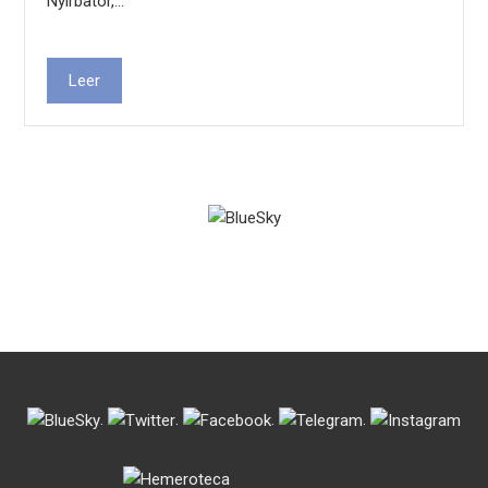
Nyirbator,…
Leer
.
.
.
.