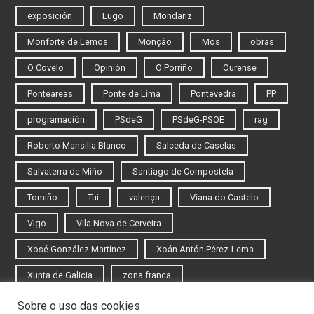
exposición
Lugo
Mondariz
Monforte de Lemos
Monção
Mos
obras
O Covelo
Opinión
O Porriño
Ourense
Ponteareas
Ponte de Lima
Pontevedra
PP
programación
PSdeG
PSdeG-PSOE
rag
Roberto Mansilla Blanco
Salceda de Caselas
Salvaterra de Miño
Santiago de Compostela
Tomiño
Tui
valença
Viana do Castelo
Vigo
Vila Nova de Cerveira
Xosé González Martínez
Xoán Antón Pérez-Lema
Xunta de Galicia
zona franca
Sobre o uso das cookies