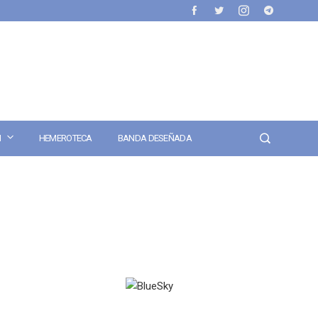
N
HEMEROTECA
BANDA DESEÑADA