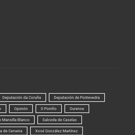
Deputación da Coruña
Deputación de Pontevedra
o
Opinión
O Porriño
Ourense
 Mansilla Blanco
Salceda de Caselas
a de Cerveira
Xosé González Martínez