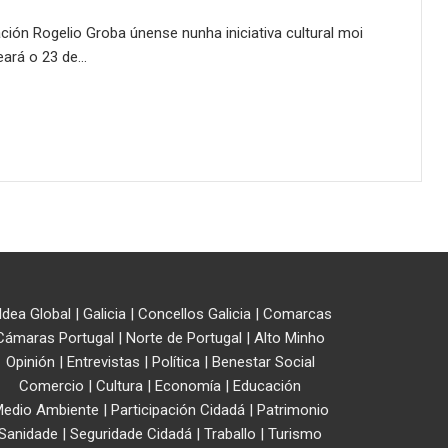
ción Rogelio Groba únense nunha iniciativa cultural moi
eará o 23 de…
ldea Global
|
Galicia
|
Concellos Galicia
|
Comarcas
Cámaras Portugal
|
Norte de Portugal
|
Alto Minho
Opinión
|
Entrevistas
|
Política
|
Benestar Social
Comercio
|
Cultura
|
Economía
|
Educación
edio Ambiente
|
Participación Cidadá
|
Patrimonio
Sanidade
|
Seguridade Cidadá
|
Traballo
|
Turismo