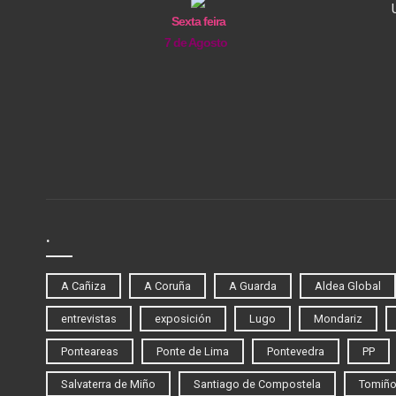
Sexta feira
7 de Agosto
.
A Cañiza
A Coruña
A Guarda
Aldea Global
entrevistas
exposición
Lugo
Mondariz
Ponteareas
Ponte de Lima
Pontevedra
PP
Salvaterra de Miño
Santiago de Compostela
Tomiñ