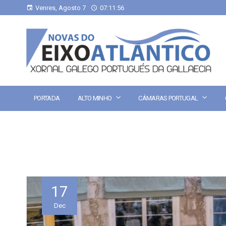
Venres, Agosto 7
07:11:57
PORTADA
ALTO MINHO
CÁMARAS PORTUGAL
17
Dec