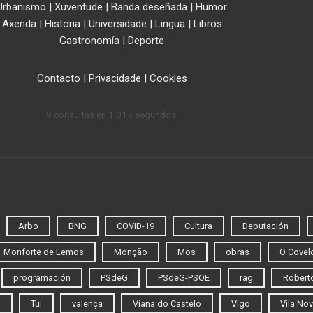
Urbanismo
|
Xuventude
|
Banda deseñada
|
Humor
Axenda
|
Historia
|
Universidade
|
Lingua
|
Libros
Gastronomía
|
Deporte
Contacto
|
Privacidade
|
Cookies
9 consultas en 1,017 segundos.
Arbo
BNG
COVID-19
Cultura
Deputación
Monforte de Lemos
Monção
Mos
obras
O Covel
programación
PSdeG
PSdeG-PSOE
rag
Roberto
o
Tui
valença
Viana do Castelo
Vigo
Vila Nov