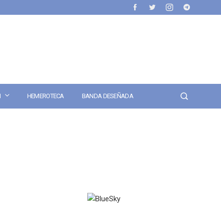
N
HEMEROTECA
BANDA DESEÑADA