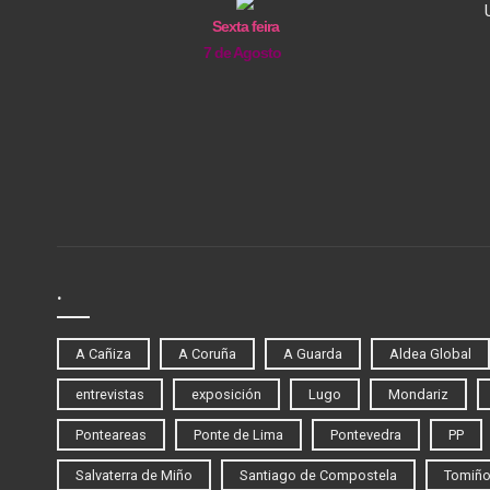
Sexta feira
7 de Agosto
.
A Cañiza
A Coruña
A Guarda
Aldea Global
entrevistas
exposición
Lugo
Mondariz
Ponteareas
Ponte de Lima
Pontevedra
PP
Salvaterra de Miño
Santiago de Compostela
Tomiñ