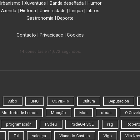
Urbanismo
|
Xuventude
|
Banda deseñada
|
Humor
Axenda
|
Historia
|
Universidade
|
Lingua
|
Libros
Gastronomía
|
Deporte
Contacto
|
Privacidade
|
Cookies
14 consultas en 1,072 segundos.
Arbo
BNG
COVID-19
Cultura
Deputación
Monforte de Lemos
Monção
Mos
obras
O Covel
programación
PSdeG
PSdeG-PSOE
rag
Roberto
o
Tui
valença
Viana do Castelo
Vigo
Vila Nov