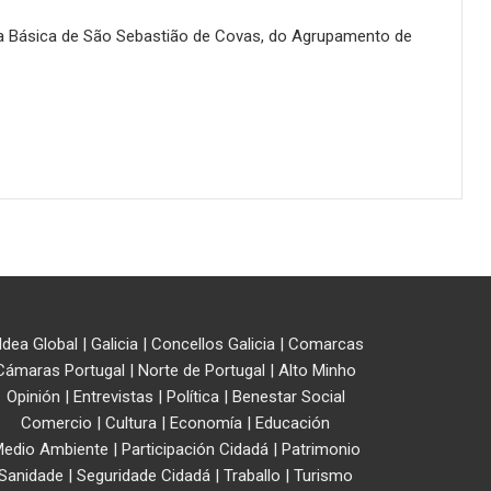
ola Básica de São Sebastião de Covas, do Agrupamento de
ldea Global
|
Galicia
|
Concellos Galicia
|
Comarcas
Cámaras Portugal
|
Norte de Portugal
|
Alto Minho
Opinión
|
Entrevistas
|
Política
|
Benestar Social
Comercio
|
Cultura
|
Economía
|
Educación
edio Ambiente
|
Participación Cidadá
|
Patrimonio
Sanidade
|
Seguridade Cidadá
|
Traballo
|
Turismo