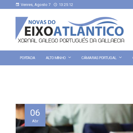
Venres, Agosto 7
13:25:13
PORTADA
ALTO MINHO
CÁMARAS PORTUGAL
06
Abr