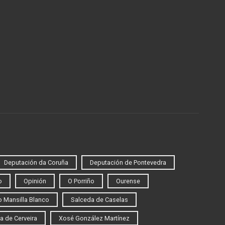
Deputación da Coruña
Deputación de Pontevedra
o
Opinión
O Porriño
Ourense
 Mansilla Blanco
Salceda de Caselas
a de Cerveira
Xosé González Martínez