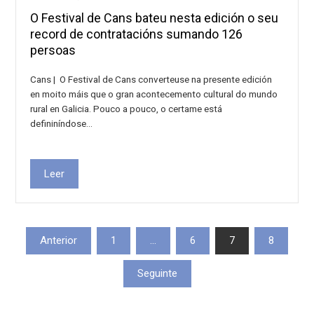
O Festival de Cans bateu nesta edición o seu
record de contratacións sumando 126
persoas
Cans | O Festival de Cans converteuse na presente edición
en moito máis que o gran acontecemento cultural do mundo
rural en Galicia. Pouco a pouco, o certame está
defininíndose…
Leer
Paxinación
Anterior
1
…
6
7
8
de
Seguinte
entradas