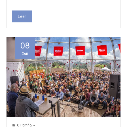
Leer
08
Xuñ
O Porriño
,
~