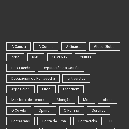
.
A Cañiza
A Coruña
A Guarda
Aldea Global
Arbo
BNG
COVID-19
Cultura
Deputación
Deputación da Coruña
Deputación de Pontevedra
entrevistas
exposición
Lugo
Mondariz
Monforte de Lemos
Monção
Mos
obras
O Covelo
Opinión
O Porriño
Ourense
Ponteareas
Ponte de Lima
Pontevedra
PP