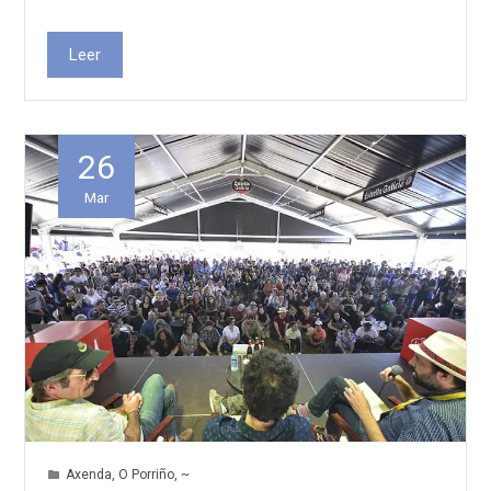
Leer
26
Mar
Axenda
,
O Porriño
,
~