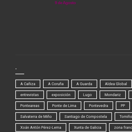
9 de Agosto
.
A Cañiza
A Coruña
A Guarda
Aldea Global
entrevistas
exposición
Lugo
Mondariz
Ponteareas
Ponte de Lima
Pontevedra
PP
Salvaterra de Miño
Santiago de Compostela
Tomiñ
Xoán Antón Pérez-Lema
Xunta de Galicia
zona fran