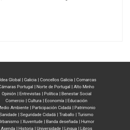
ldea Global
|
Galicia
|
Concellos Galicia
|
Comarcas
Cámaras Portugal
|
Norte de Portugal
|
Alto Minho
Opinión
|
Entrevistas
|
Política
|
Benestar Social
Comercio
|
Cultura
|
Economía
|
Educación
edio Ambiente
|
Participación Cidadá
|
Patrimonio
Sanidade
|
Seguridade Cidadá
|
Traballo
|
Turismo
Urbanismo
|
Xuventude
|
Banda deseñada
|
Humor
Axenda
|
Historia
|
Universidade
|
Lingua
|
Libros