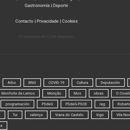
Gastronomía
|
Deporte
Contacto
|
Privacidade
|
Cookies
15 consultas en 1,144 segundos.
Arbo
BNG
COVID-19
Cultura
Deputación
Monforte de Lemos
Monção
Mos
obras
O Covel
programación
PSdeG
PSdeG-PSOE
rag
Roberto
o
Tui
valença
Viana do Castelo
Vigo
Vila Nov
ca