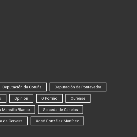
Deputación da Coruña
Deputación de Pontevedra
o
Opinión
O Porriño
Ourense
 Mansilla Blanco
Salceda de Caselas
a de Cerveira
Xosé González Martínez