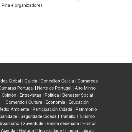
s Piña e organizadores…
ldea Global
|
Galicia
|
Concellos Galicia
|
Comarcas
Cámaras Portugal
|
Norte de Portugal
|
Alto Minho
Opinión
|
Entrevistas
|
Política
|
Benestar Social
Comercio
|
Cultura
|
Economía
|
Educación
edio Ambiente
|
Participación Cidadá
|
Patrimonio
Sanidade
|
Seguridade Cidadá
|
Traballo
|
Turismo
Urbanismo
|
Xuventude
|
Banda deseñada
|
Humor
Axenda
|
Historia
|
Universidade
|
Lingua
|
Libros