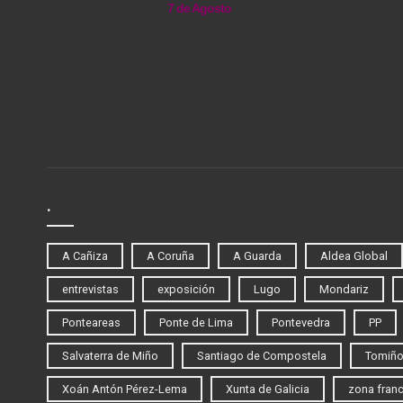
7 de Agosto
.
A Cañiza
A Coruña
A Guarda
Aldea Global
entrevistas
exposición
Lugo
Mondariz
Ponteareas
Ponte de Lima
Pontevedra
PP
Salvaterra de Miño
Santiago de Compostela
Tomiñ
Xoán Antón Pérez-Lema
Xunta de Galicia
zona fran