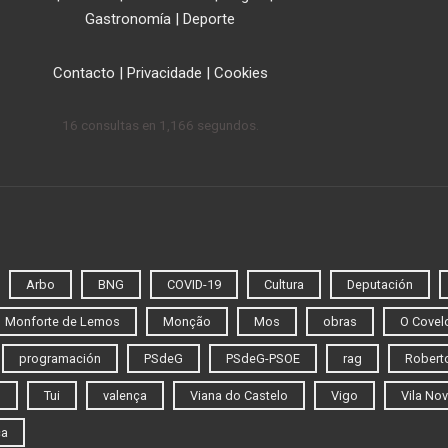
Gastronomía
|
Deporte
Contacto
|
Privacidade
|
Cookies
16 consultas en 1,166 segundos.
Arbo
BNG
COVID-19
Cultura
Deputación
Monforte de Lemos
Monção
Mos
obras
O Covel
programación
PSdeG
PSdeG-PSOE
rag
Roberto
o
Tui
valença
Viana do Castelo
Vigo
Vila Nov
ca