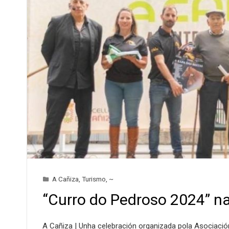
A Cañiza
,
Turismo
,
~
“Curro do Pedroso 2024” n
A Cañiza | Unha celebración organizada pola Asociació