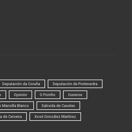
Deputación da Coruña
Deputación de Pontevedra
o
Opinión
O Porriño
Ourense
 Mansilla Blanco
Salceda de Caselas
a de Cerveira
Xosé González Martínez