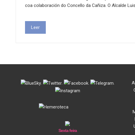
coa colaboración do Concello da Cañiza. O Alcalde Lui
Leer
.
.
.
.
A
M
Sexta feira