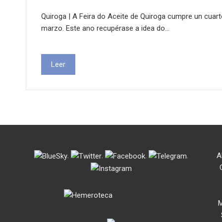
Quiroga | A Feira do Aceite de Quiroga cumpre un cuar
marzo. Este ano recupérase a idea do…
Leer
.
.
.
.
A
M