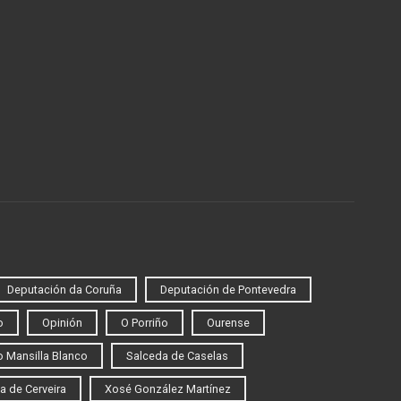
Deputación da Coruña
Deputación de Pontevedra
o
Opinión
O Porriño
Ourense
 Mansilla Blanco
Salceda de Caselas
a de Cerveira
Xosé González Martínez