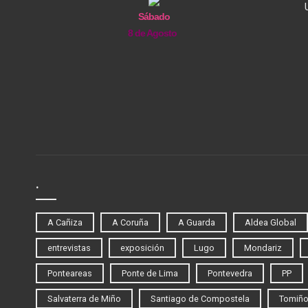
Sábado
8 de Agosto
.
A Cañiza
A Coruña
A Guarda
Aldea Global
entrevistas
exposición
Lugo
Mondariz
Ponteareas
Ponte de Lima
Pontevedra
PP
Salvaterra de Miño
Santiago de Compostela
Tomiñ