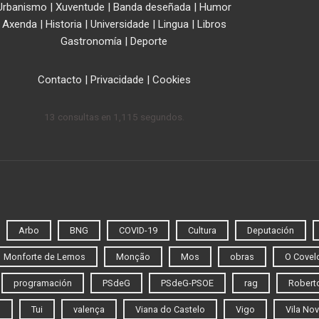
Urbanismo
|
Xuventude
|
Banda deseñada
|
Humor
Axenda
|
Historia
|
Universidade
|
Lingua
|
Libros
Gastronomía
|
Deporte
Contacto
|
Privacidade
|
Cookies
13 consultas en 1,115 segundos.
Arbo
BNG
COVID-19
Cultura
Deputación
Monforte de Lemos
Monção
Mos
obras
O Covel
programación
PSdeG
PSdeG-PSOE
rag
Roberto
o
Tui
valença
Viana do Castelo
Vigo
Vila Nov