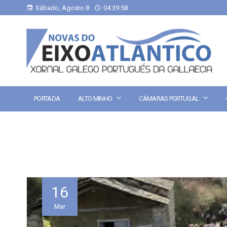
Sábado, Agosto 8
04:39:58
PORTADA
ALTO MINHO
CÁMARAS PORTUGAL
16
Mar