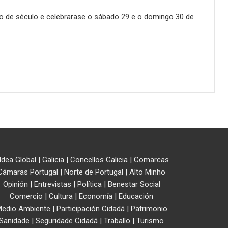
to de século e celebrarase o sábado 29 e o domingo 30 de
ldea Global
|
Galicia
|
Concellos Galicia
|
Comarcas
Cámaras Portugal
|
Norte de Portugal
|
Alto Minho
Opinión
|
Entrevistas
|
Política
|
Benestar Social
Comercio
|
Cultura
|
Economía
|
Educación
edio Ambiente
|
Participación Cidadá
|
Patrimonio
Sanidade
|
Seguridade Cidadá
|
Traballo
|
Turismo