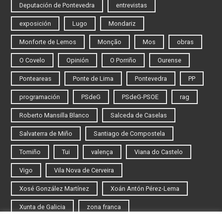
Deputación de Pontevedra
entrevistas
exposición
Lugo
Mondariz
Monforte de Lemos
Monção
Mos
obras
O Covelo
Opinión
O Porriño
Ourense
Ponteareas
Ponte de Lima
Pontevedra
PP
programación
PSdeG
PSdeG-PSOE
rag
Roberto Mansilla Blanco
Salceda de Caselas
Salvaterra de Miño
Santiago de Compostela
Tomiño
Tui
valença
Viana do Castelo
Vigo
Vila Nova de Cerveira
Xosé González Martínez
Xoán Antón Pérez-Lema
Xunta de Galicia
zona franca