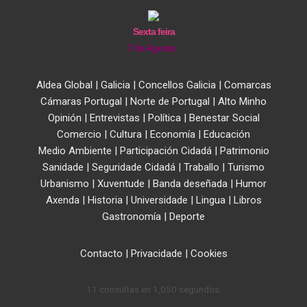
Sexta feira
7 de Agosto
Aldea Global
|
Galicia
|
Concellos Galicia
|
Comarcas
Cámaras Portugal
|
Norte de Portugal
|
Alto Minho
Opinión
|
Entrevistas
|
Política
|
Benestar Social
Comercio
|
Cultura
|
Economía
|
Educación
Medio Ambiente
|
Participación Cidadá
|
Patrimonio
Sanidade
|
Seguridade Cidadá
|
Traballo
|
Turismo
Urbanismo
|
Xuventude
|
Banda deseñada
|
Humor
Axenda
|
Historia
|
Universidade
|
Lingua
|
Libros
Gastronomía
|
Deporte
Contacto
|
Privacidade
|
Cookies
11 consultas en 1,050 segundos.