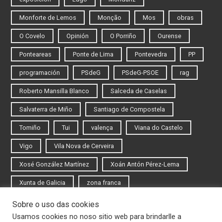
Monforte de Lemos
Monção
Mos
obras
O Covelo
Opinión
O Porriño
Ourense
Ponteareas
Ponte de Lima
Pontevedra
PP
programación
PSdeG
PSdeG-PSOE
rag
Roberto Mansilla Blanco
Salceda de Caselas
Salvaterra de Miño
Santiago de Compostela
Tomiño
Tui
valença
Viana do Castelo
Vigo
Vila Nova de Cerveira
Xosé González Martínez
Xoán Antón Pérez-Lema
Xunta de Galicia
zona franca
Sobre o uso das cookies
Iniciar sesión
Usamos cookies no noso sitio web para brindarlle a