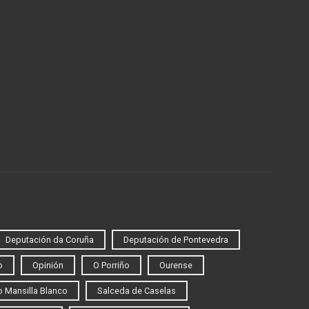
Deputación da Coruña
Deputación de Pontevedra
o
Opinión
O Porriño
Ourense
 Mansilla Blanco
Salceda de Caselas