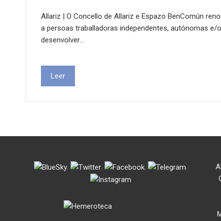
Allariz | O Concello de Allariz e Espazo BenComún reno
a persoas traballadoras independentes, autónomas e/
desenvolver…
Leer
.
.
.
.
A
M