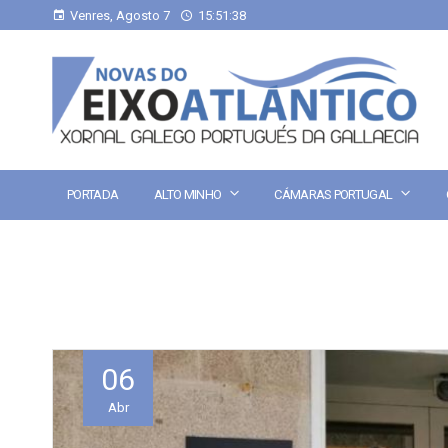
Venres, Agosto 7
15:51:38
PORTADA
ALTO MINHO
CÁMARAS PORTUGAL
06
Abr