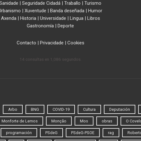
Sanidade
|
Seguridade Cidadá
|
Traballo
|
Turismo
Urbanismo
|
Xuventude
|
Banda deseñada
|
Humor
Axenda
|
Historia
|
Universidade
|
Lingua
|
Libros
Gastronomía
|
Deporte
Contacto
|
Privacidade
|
Cookies
14 consultas en 1,086 segundos.
Arbo
BNG
COVID-19
Cultura
Deputación
Monforte de Lemos
Monção
Mos
obras
O Covel
programación
PSdeG
PSdeG-PSOE
rag
Roberto