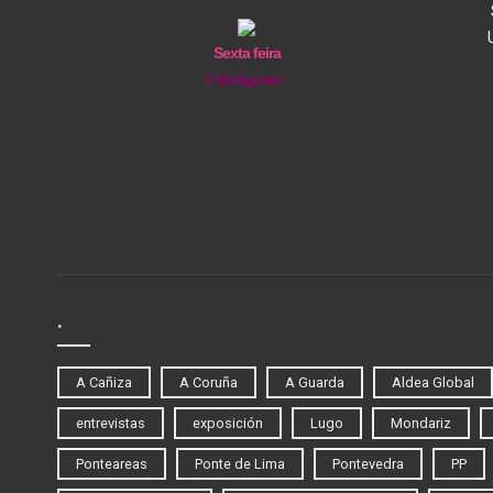
Sexta feira
7 de Agosto
.
A Cañiza
A Coruña
A Guarda
Aldea Global
entrevistas
exposición
Lugo
Mondariz
Ponteareas
Ponte de Lima
Pontevedra
PP