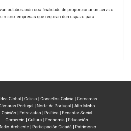
van colaboración coa finalidade de proporcionar un servizo
ou micro-empresas que requiran dun espazo para
ldea Global
|
Galicia
|
Concellos Galicia
|
Comarcas
Cámaras Portugal
|
Norte de Portugal
|
Alto Minho
Opinión
|
Entrevistas
|
Política
|
Benestar Social
Comercio
|
Cultura
|
Economía
|
Educación
edio Ambiente
|
Participación Cidadá
|
Patrimonio