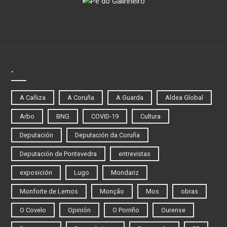
.
A Cañiza
A Coruña
A Guarda
Aldea Global
Arbo
BNG
COVID-19
Cultura
Deputación
Deputación da Coruña
Deputación de Pontevedra
entrevistas
exposición
Lugo
Mondariz
Monforte de Lemos
Monção
Mos
obras
O Covelo
Opinión
O Porriño
Ourense