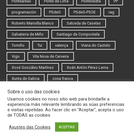
Ponteareas
Ponte de Lima
Pontevedra
PP
programación
PSdeG
PSdeG-PSOE
rag
Roberto Mansilla Blanco
Salceda de Caselas
Salvaterra de Miño
Santiago de Compostela
Tomiño
Tui
valença
Viana do Castelo
Vigo
Vila Nova de Cerveira
Xosé González Martínez
Xoán Antón Pérez-Lema
Xunta de Galicia
zona franca
Sobre o uso das cookies
Iniciar sesión
Usamos cookies no noso sitio web para brindarlle a
experiencia máis relevante lembrando as súas preferencias
Rexistrarse
e visitas repetidas. Ao facer clic en "Aceptar", acepta o uso
de TODAS as cookies.
Axustes das Cookies
ACEPTAR
© 2020 Novas do Eixo Atlántico