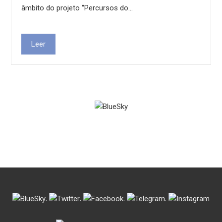
âmbito do projeto “Percursos do…
Leer
.
.
.
.