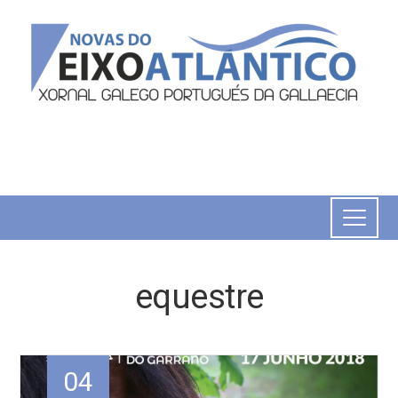
equestre
04