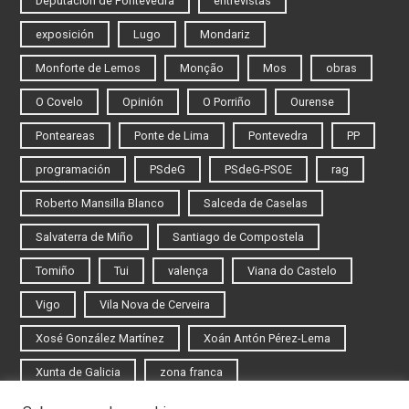
Deputación de Pontevedra
entrevistas
exposición
Lugo
Mondariz
Monforte de Lemos
Monção
Mos
obras
O Covelo
Opinión
O Porriño
Ourense
Ponteareas
Ponte de Lima
Pontevedra
PP
programación
PSdeG
PSdeG-PSOE
rag
Roberto Mansilla Blanco
Salceda de Caselas
Salvaterra de Miño
Santiago de Compostela
Tomiño
Tui
valença
Viana do Castelo
Vigo
Vila Nova de Cerveira
Xosé González Martínez
Xoán Antón Pérez-Lema
Xunta de Galicia
zona franca