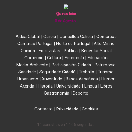
Quinta feira
6 de Agosto
Aldea Global
|
Galicia
|
Concellos Galicia
|
Comarcas
Cámaras Portugal
|
Norte de Portugal
|
Alto Minho
Opinión
|
Entrevistas
|
Política
|
Benestar Social
Comercio
|
Cultura
|
Economía
|
Educación
Medio Ambiente
|
Participación Cidadá
|
Patrimonio
Sanidade
|
Seguridade Cidadá
|
Traballo
|
Turismo
Urbanismo
|
Xuventude
|
Banda deseñada
|
Humor
Axenda
|
Historia
|
Universidade
|
Lingua
|
Libros
Gastronomía
|
Deporte
Contacto
|
Privacidade
|
Cookies
14 consultas en 1,106 segundos.