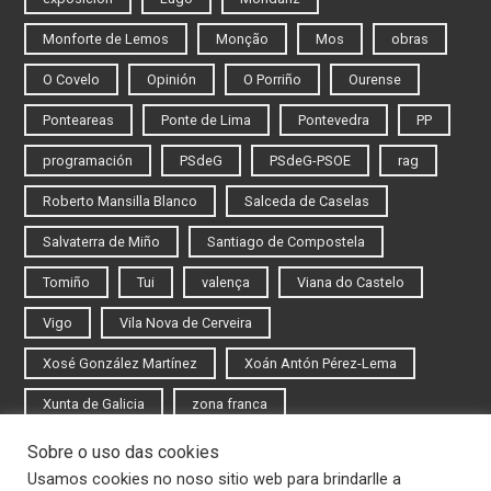
Monforte de Lemos
Monção
Mos
obras
O Covelo
Opinión
O Porriño
Ourense
Ponteareas
Ponte de Lima
Pontevedra
PP
programación
PSdeG
PSdeG-PSOE
rag
Roberto Mansilla Blanco
Salceda de Caselas
Salvaterra de Miño
Santiago de Compostela
Tomiño
Tui
valença
Viana do Castelo
Vigo
Vila Nova de Cerveira
Xosé González Martínez
Xoán Antón Pérez-Lema
Xunta de Galicia
zona franca
Sobre o uso das cookies
Iniciar sesión
Usamos cookies no noso sitio web para brindarlle a