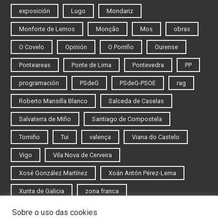
exposición
Lugo
Mondariz
Monforte de Lemos
Monção
Mos
obras
O Covelo
Opinión
O Porriño
Ourense
Ponteareas
Ponte de Lima
Pontevedra
PP
programación
PSdeG
PSdeG-PSOE
rag
Roberto Mansilla Blanco
Salceda de Caselas
Salvaterra de Miño
Santiago de Compostela
Tomiño
Tui
valença
Viana do Castelo
Vigo
Vila Nova de Cerveira
Xosé González Martínez
Xoán Antón Pérez-Lema
Xunta de Galicia
zona franca
Sobre o uso das cookies