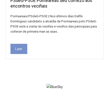
PSdeG-PSOE Ponteareas deu comezo aos
encontros veciñais
Ponteareas/PSdeG-PSOE | Nos últimos días Delfín
Domínguez candidato a alcaldía de Ponteareas polo PSdeG-
PSOE está a visitar ás veciñas e veciños das parroquias para
coñecer de primeira man as súas…
Leer