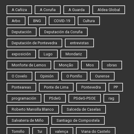
A Cañiza
A Coruña
A Guarda
Aldea Global
Arbo
BNG
COVID-19
Cultura
Deputación
Deputación da Coruña
Deputación de Pontevedra
entrevistas
exposición
Lugo
Mondariz
Monforte de Lemos
Monção
Mos
obras
O Covelo
Opinión
O Porriño
Ourense
Ponteareas
Ponte de Lima
Pontevedra
PP
programación
PSdeG
PSdeG-PSOE
rag
Roberto Mansilla Blanco
Salceda de Caselas
Salvaterra de Miño
Santiago de Compostela
Tomiño
Tui
valença
Viana do Castelo