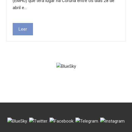
(EMHU) que terá lugar na Coruña entre os días 28 de
abril e…
Leer
.
.
.
.