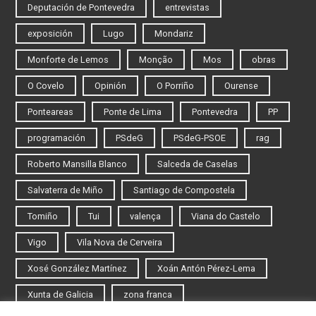
Deputación de Pontevedra
entrevistas
exposición
Lugo
Mondariz
Monforte de Lemos
Monção
Mos
obras
O Covelo
Opinión
O Porriño
Ourense
Ponteareas
Ponte de Lima
Pontevedra
PP
programación
PSdeG
PSdeG-PSOE
rag
Roberto Mansilla Blanco
Salceda de Caselas
Salvaterra de Miño
Santiago de Compostela
Tomiño
Tui
valença
Viana do Castelo
Vigo
Vila Nova de Cerveira
Xosé González Martínez
Xoán Antón Pérez-Lema
Xunta de Galicia
zona franca