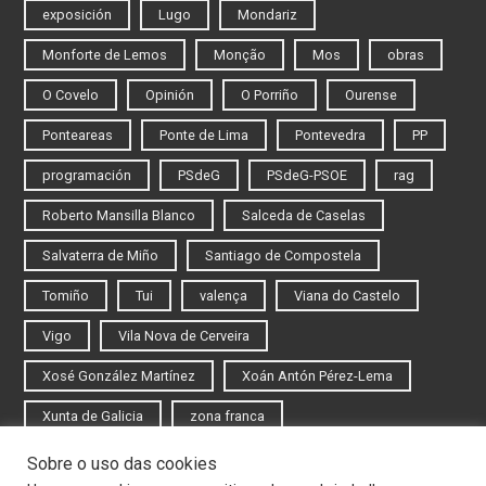
exposición
Lugo
Mondariz
Monforte de Lemos
Monção
Mos
obras
O Covelo
Opinión
O Porriño
Ourense
Ponteareas
Ponte de Lima
Pontevedra
PP
programación
PSdeG
PSdeG-PSOE
rag
Roberto Mansilla Blanco
Salceda de Caselas
Salvaterra de Miño
Santiago de Compostela
Tomiño
Tui
valença
Viana do Castelo
Vigo
Vila Nova de Cerveira
Xosé González Martínez
Xoán Antón Pérez-Lema
Xunta de Galicia
zona franca
Sobre o uso das cookies
Iniciar sesión