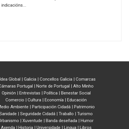
 indicacións.…
ldea Global
|
Galicia
|
Concellos Galicia
|
Comarcas
Cámaras Portugal
|
Norte de Portugal
|
Alto Minho
Opinión
|
Entrevistas
|
Política
|
Benestar Social
Comercio
|
Cultura
|
Economía
|
Educación
edio Ambiente
|
Participación Cidadá
|
Patrimonio
Sanidade
|
Seguridade Cidadá
|
Traballo
|
Turismo
Urbanismo
|
Xuventude
|
Banda deseñada
|
Humor
Axenda
|
Historia
|
Universidade
|
Lingua
|
Libros