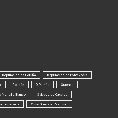
Deputación da Coruña
Deputación de Pontevedra
o
Opinión
O Porriño
Ourense
 Mansilla Blanco
Salceda de Caselas
a de Cerveira
Xosé González Martínez