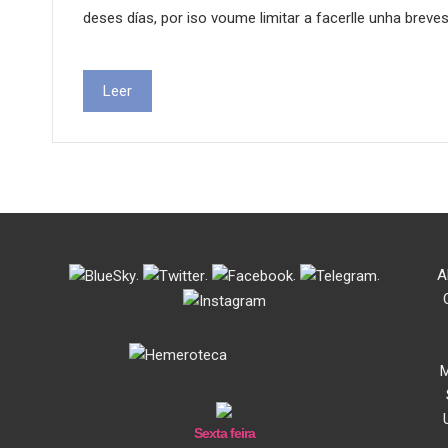
deses días, por iso voume limitar a facerlle unha breves
Leer
.
.
.
.
A
M
Sexta feira