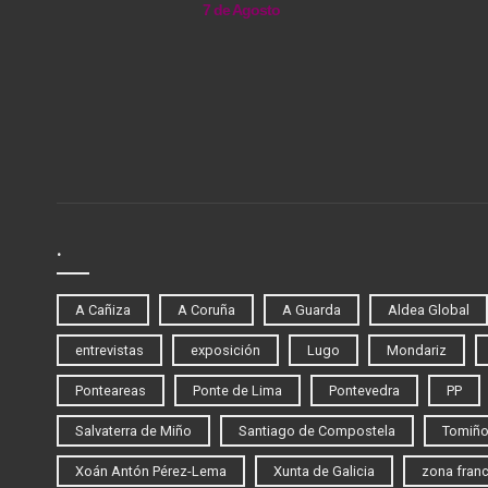
7 de Agosto
.
A Cañiza
A Coruña
A Guarda
Aldea Global
entrevistas
exposición
Lugo
Mondariz
Ponteareas
Ponte de Lima
Pontevedra
PP
Salvaterra de Miño
Santiago de Compostela
Tomiñ
Xoán Antón Pérez-Lema
Xunta de Galicia
zona fran