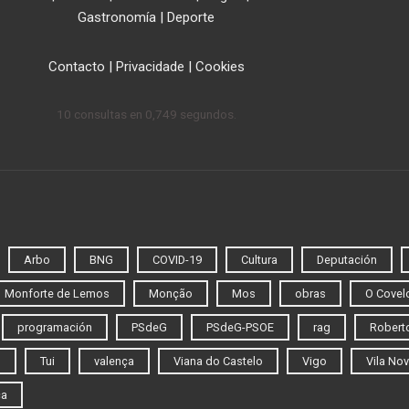
Gastronomía
|
Deporte
Contacto
|
Privacidade
|
Cookies
10 consultas en 0,749 segundos.
Arbo
BNG
COVID-19
Cultura
Deputación
Monforte de Lemos
Monção
Mos
obras
O Covel
programación
PSdeG
PSdeG-PSOE
rag
Roberto
o
Tui
valença
Viana do Castelo
Vigo
Vila Nov
ca