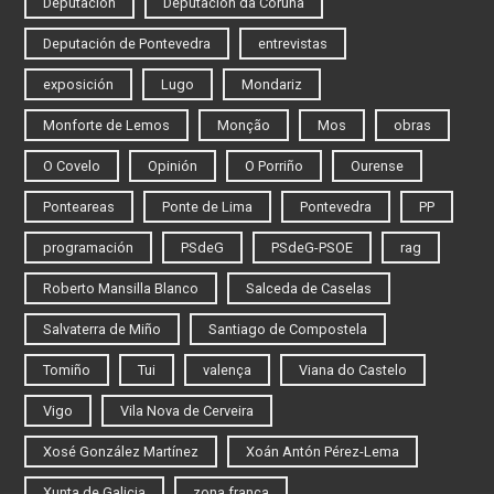
Deputación
Deputación da Coruña
Deputación de Pontevedra
entrevistas
exposición
Lugo
Mondariz
Monforte de Lemos
Monção
Mos
obras
O Covelo
Opinión
O Porriño
Ourense
Ponteareas
Ponte de Lima
Pontevedra
PP
programación
PSdeG
PSdeG-PSOE
rag
Roberto Mansilla Blanco
Salceda de Caselas
Salvaterra de Miño
Santiago de Compostela
Tomiño
Tui
valença
Viana do Castelo
Vigo
Vila Nova de Cerveira
Xosé González Martínez
Xoán Antón Pérez-Lema
Xunta de Galicia
zona franca