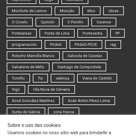
Monforte de Lemos
Monção
Mos
obras
O Covelo
Opinión
O Porriño
Ourense
Ponteareas
Ponte de Lima
Pontevedra
PP
programación
PSdeG
PSdeG-PSOE
rag
Roberto Mansilla Blanco
Salceda de Caselas
Salvaterra de Miño
Santiago de Compostela
Tomiño
Tui
valença
Viana do Castelo
Vigo
Vila Nova de Cerveira
Xosé González Martínez
Xoán Antón Pérez-Lema
Xunta de Galicia
zona franca
Sobre o uso das cookies
Iniciar sesión
Usamos cookies no noso sitio web para brindarlle a