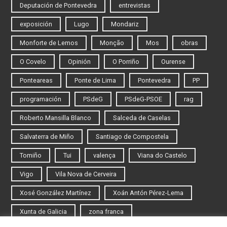
Deputación de Pontevedra
entrevistas
exposición
Lugo
Mondariz
Monforte de Lemos
Monção
Mos
obras
O Covelo
Opinión
O Porriño
Ourense
Ponteareas
Ponte de Lima
Pontevedra
PP
programación
PSdeG
PSdeG-PSOE
rag
Roberto Mansilla Blanco
Salceda de Caselas
Salvaterra de Miño
Santiago de Compostela
Tomiño
Tui
valença
Viana do Castelo
Vigo
Vila Nova de Cerveira
Xosé González Martínez
Xoán Antón Pérez-Lema
Xunta de Galicia
zona franca