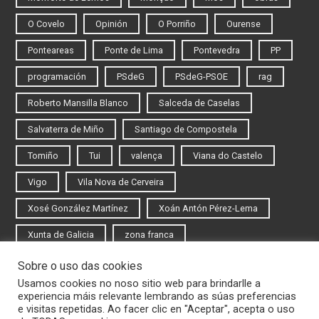
O Covelo
Opinión
O Porriño
Ourense
Ponteareas
Ponte de Lima
Pontevedra
PP
programación
PSdeG
PSdeG-PSOE
rag
Roberto Mansilla Blanco
Salceda de Caselas
Salvaterra de Miño
Santiago de Compostela
Tomiño
Tui
valença
Viana do Castelo
Vigo
Vila Nova de Cerveira
Xosé González Martínez
Xoán Antón Pérez-Lema
Xunta de Galicia
zona franca
Sobre o uso das cookies
Iniciar sesión
Usamos cookies no noso sitio web para brindarlle a
experiencia máis relevante lembrando as súas preferencias
Rexistrarse
e visitas repetidas. Ao facer clic en "Aceptar", acepta o uso