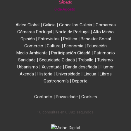
Sábado
8 de Agosto
Aldea Global
|
Galicia
|
Concellos Galicia
|
Comarcas
Cámaras Portugal
|
Norte de Portugal
|
Alto Minho
Opinión
|
Entrevistas
|
Política
|
Benestar Social
Comercio
|
Cultura
|
Economía
|
Educación
Medio Ambiente
|
Participación Cidadá
|
Patrimonio
Sanidade
|
Seguridade Cidadá
|
Traballo
|
Turismo
Urbanismo
|
Xuventude
|
Banda deseñada
|
Humor
Axenda
|
Historia
|
Universidade
|
Lingua
|
Libros
Gastronomía
|
Deporte
Contacto
|
Privacidade
|
Cookies
10 consultas en 0,882 segundos.