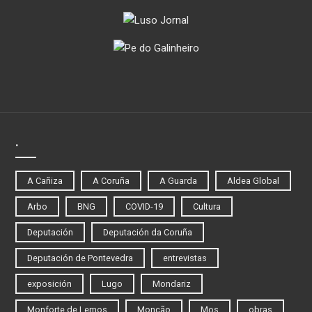
.
A Cañiza
A Coruña
A Guarda
Aldea Global
Arbo
BNG
COVID-19
Cultura
Deputación
Deputación da Coruña
Deputación de Pontevedra
entrevistas
exposición
Lugo
Mondariz
Monforte de Lemos
Monção
Mos
obras