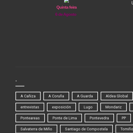
Quinta feira
6 de Agosto
.
A Cañiza
A Coruña
A Guarda
Aldea Global
entrevistas
exposición
Lugo
Mondariz
Ponteareas
Ponte de Lima
Pontevedra
PP
Salvaterra de Miño
Santiago de Compostela
Tomiñ