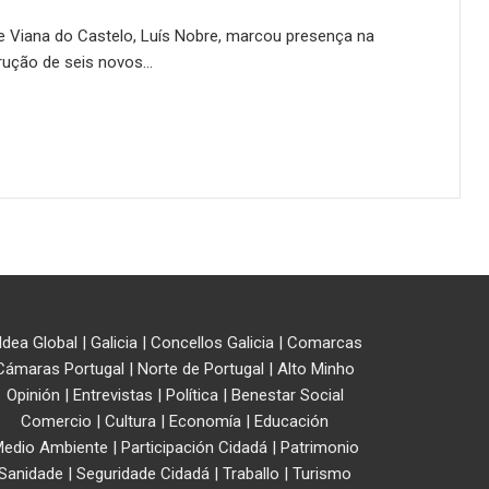
e Viana do Castelo, Luís Nobre, marcou presença na
trução de seis novos…
ldea Global
|
Galicia
|
Concellos Galicia
|
Comarcas
Cámaras Portugal
|
Norte de Portugal
|
Alto Minho
Opinión
|
Entrevistas
|
Política
|
Benestar Social
Comercio
|
Cultura
|
Economía
|
Educación
edio Ambiente
|
Participación Cidadá
|
Patrimonio
Sanidade
|
Seguridade Cidadá
|
Traballo
|
Turismo