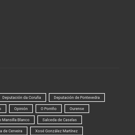
Deputación da Coruña
Deputación de Pontevedra
o
Opinión
O Porriño
Ourense
 Mansilla Blanco
Salceda de Caselas
a de Cerveira
Xosé González Martínez