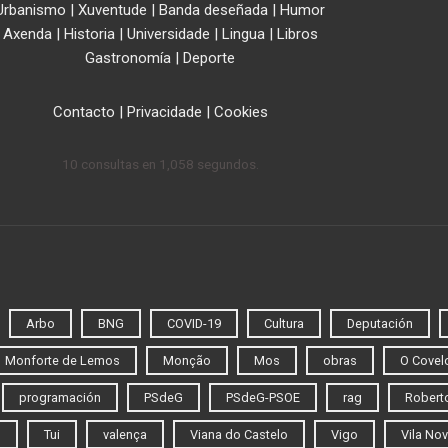
Urbanismo
|
Xuventude
|
Banda deseñada
|
Humor
Axenda
|
Historia
|
Universidade
|
Lingua
|
Libros
Gastronomía
|
Deporte
Contacto
|
Privacidade
|
Cookies
10 consultas en 1,058 segundos.
Arbo
BNG
COVID-19
Cultura
Deputación
Monforte de Lemos
Monção
Mos
obras
O Covel
programación
PSdeG
PSdeG-PSOE
rag
Roberto
o
Tui
valença
Viana do Castelo
Vigo
Vila Nov