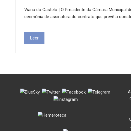
Viana do Castelo | O Presidente da Câmara Municipal d
cerimónia de assinatura do contrato que prevê a cons
Leer
.
.
.
.
A
M