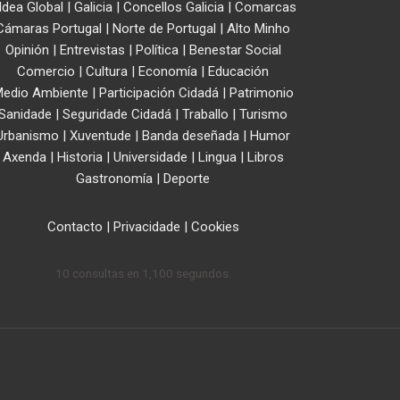
ldea Global
|
Galicia
|
Concellos Galicia
|
Comarcas
Cámaras Portugal
|
Norte de Portugal
|
Alto Minho
Opinión
|
Entrevistas
|
Política
|
Benestar Social
Comercio
|
Cultura
|
Economía
|
Educación
edio Ambiente
|
Participación Cidadá
|
Patrimonio
Sanidade
|
Seguridade Cidadá
|
Traballo
|
Turismo
Urbanismo
|
Xuventude
|
Banda deseñada
|
Humor
Axenda
|
Historia
|
Universidade
|
Lingua
|
Libros
Gastronomía
|
Deporte
Contacto
|
Privacidade
|
Cookies
10 consultas en 1,100 segundos.