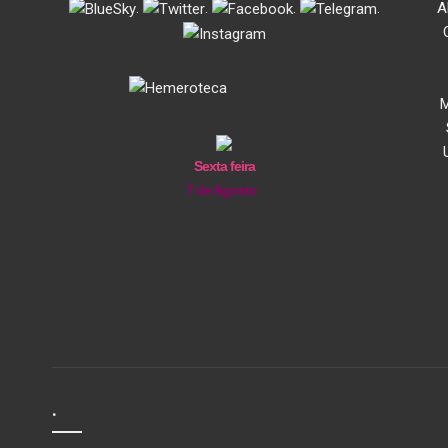
.
.
.
.
A
M
Sexta feira
7 de Agosto
.