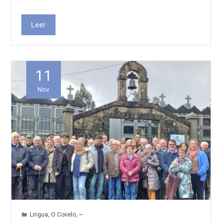
Leer
11
Nov
Lingua
,
O Covelo
,
~