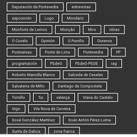
Deputación de Pontevedra
entrevistas
exposición
Lugo
Mondariz
Monforte de Lemos
Monção
Mos
obras
O Covelo
Opinión
O Porriño
Ourense
Ponteareas
Ponte de Lima
Pontevedra
PP
programación
PSdeG
PSdeG-PSOE
rag
Roberto Mansilla Blanco
Salceda de Caselas
Salvaterra de Miño
Santiago de Compostela
Tomiño
Tui
valença
Viana do Castelo
Vigo
Vila Nova de Cerveira
Xosé González Martínez
Xoán Antón Pérez-Lema
Xunta de Galicia
zona franca