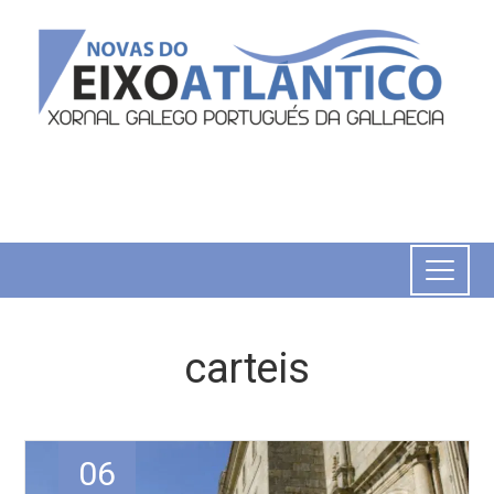
carteis
06