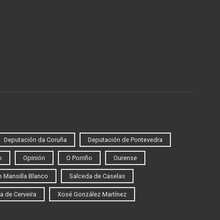
Deputación da Coruña
Deputación de Pontevedra
o
Opinión
O Porriño
Ourense
 Mansilla Blanco
Salceda de Caselas
a de Cerveira
Xosé González Martínez