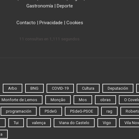
Gastronomía
|
Deporte
Contacto
|
Privacidade
|
Cookies
11 consultas en 1,111 segundos.
Arbo
BNG
COVID-19
Cultura
Deputación
Monforte de Lemos
Monção
Mos
obras
O Covel
programación
PSdeG
PSdeG-PSOE
rag
Roberto
o
Tui
valença
Viana do Castelo
Vigo
Vila Nov
ca