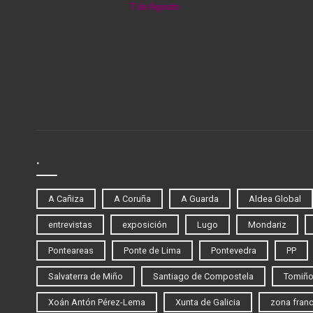
7 de Agosto
.
A Cañiza
A Coruña
A Guarda
Aldea Global
entrevistas
exposición
Lugo
Mondariz
Ponteareas
Ponte de Lima
Pontevedra
PP
Salvaterra de Miño
Santiago de Compostela
Tomiñ
Xoán Antón Pérez-Lema
Xunta de Galicia
zona fran