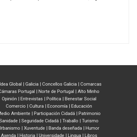
ldea Global
|
Galicia
|
Concellos Galicia
|
Comarcas
Cámaras Portugal
|
Norte de Portugal
|
Alto Minho
Opinión
|
Entrevistas
|
Política
|
Benestar Social
Comercio
|
Cultura
|
Economía
|
Educación
edio Ambiente
|
Participación Cidadá
|
Patrimonio
Sanidade
|
Seguridade Cidadá
|
Traballo
|
Turismo
Urbanismo
|
Xuventude
|
Banda deseñada
|
Humor
Axenda
|
Historia
|
Universidade
|
Lingua
|
Libros