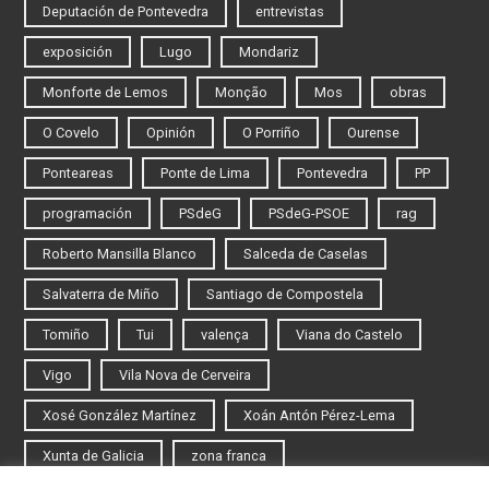
Deputación de Pontevedra
entrevistas
exposición
Lugo
Mondariz
Monforte de Lemos
Monção
Mos
obras
O Covelo
Opinión
O Porriño
Ourense
Ponteareas
Ponte de Lima
Pontevedra
PP
programación
PSdeG
PSdeG-PSOE
rag
Roberto Mansilla Blanco
Salceda de Caselas
Salvaterra de Miño
Santiago de Compostela
Tomiño
Tui
valença
Viana do Castelo
Vigo
Vila Nova de Cerveira
Xosé González Martínez
Xoán Antón Pérez-Lema
Xunta de Galicia
zona franca