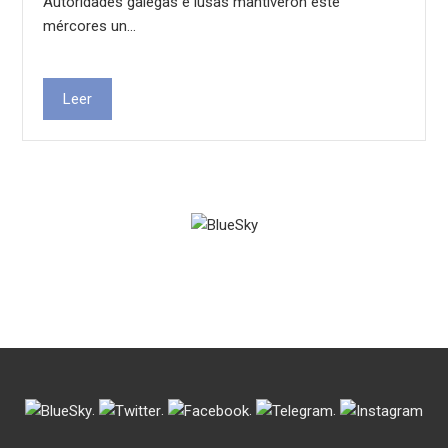
Autoridades galegas e lusas mantiveron este
mércores un…
Leer
.
.
.
.