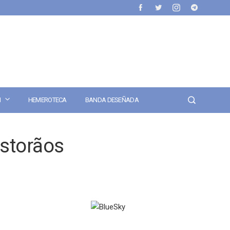
N
HEMEROTECA
BANDA DESEÑADA
storãos