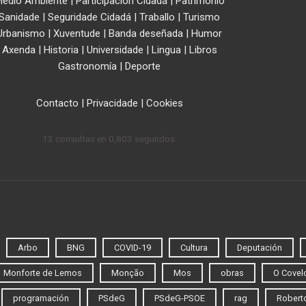
edio Ambiente
|
Participación Cidadá
|
Patrimonio
Sanidade
|
Seguridade Cidadá
|
Traballo
|
Turismo
Urbanismo
|
Xuventude
|
Banda deseñada
|
Humor
Axenda
|
Historia
|
Universidade
|
Lingua
|
Libros
Gastronomía
|
Deporte
Contacto
|
Privacidade
|
Cookies
13 consultas en 0,803 segundos.
Arbo
BNG
COVID-19
Cultura
Deputación
Monforte de Lemos
Monção
Mos
obras
O Covel
programación
PSdeG
PSdeG-PSOE
rag
Roberto