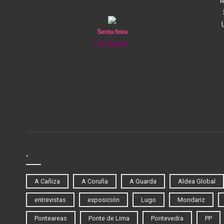
M
Sexta feira
7 de Agosto
.
A Cañiza
A Coruña
A Guarda
Aldea Global
entrevistas
exposición
Lugo
Mondariz
Ponteareas
Ponte de Lima
Pontevedra
PP