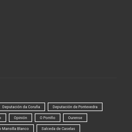
Deputación da Coruña
Deputación de Pontevedra
o
Opinión
O Porriño
Ourense
 Mansilla Blanco
Salceda de Caselas