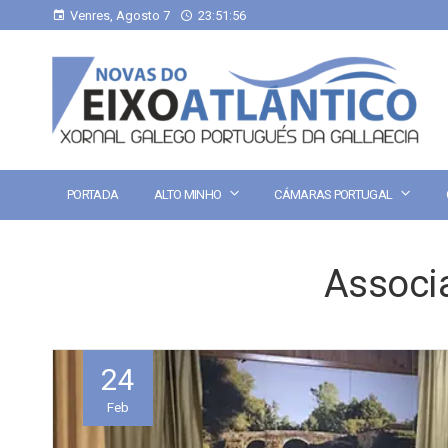
Venres, Agosto 7
23:51:56
PORTADA
ALTO MINHO
CÁMARAS PORTUGAL
Associ
24
Feb