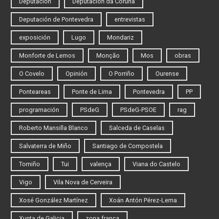
Deputación
Deputación da Coruña
Deputación de Pontevedra
entrevistas
exposición
Lugo
Mondariz
Monforte de Lemos
Monção
Mos
obras
O Covelo
Opinión
O Porriño
Ourense
Ponteareas
Ponte de Lima
Pontevedra
PP
programación
PSdeG
PSdeG-PSOE
rag
Roberto Mansilla Blanco
Salceda de Caselas
Salvaterra de Miño
Santiago de Compostela
Tomiño
Tui
valença
Viana do Castelo
Vigo
Vila Nova de Cerveira
Xosé González Martínez
Xoán Antón Pérez-Lema
Xunta de Galicia
zona franca