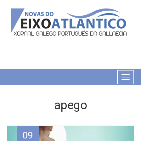
apego
09