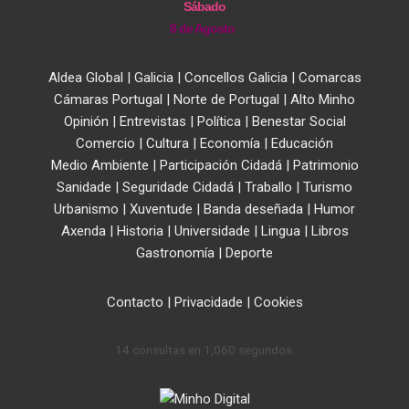
Sábado
8 de Agosto
Aldea Global
|
Galicia
|
Concellos Galicia
|
Comarcas
Cámaras Portugal
|
Norte de Portugal
|
Alto Minho
Opinión
|
Entrevistas
|
Política
|
Benestar Social
Comercio
|
Cultura
|
Economía
|
Educación
Medio Ambiente
|
Participación Cidadá
|
Patrimonio
Sanidade
|
Seguridade Cidadá
|
Traballo
|
Turismo
Urbanismo
|
Xuventude
|
Banda deseñada
|
Humor
Axenda
|
Historia
|
Universidade
|
Lingua
|
Libros
Gastronomía
|
Deporte
Contacto
|
Privacidade
|
Cookies
14 consultas en 1,060 segundos.