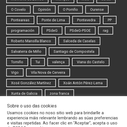
O Covelo
Opinión
O Porriño
Ourense
Ponteareas
Ponte de Lima
Pontevedra
PP
programación
PSdeG
PSdeG-PSOE
rag
Roberto Mansilla Blanco
Salceda de Caselas
Salvaterra de Miño
Santiago de Compostela
Tomiño
Tui
valença
Viana do Castelo
Vigo
Vila Nova de Cerveira
Xosé González Martínez
Xoán Antón Pérez-Lema
Xunta de Galicia
zona franca
Sobre o uso das cookies
Iniciar sesión
Usamos cookies no noso sitio web para brindarlle a
experiencia máis relevante lembrando as súas preferencias
Rexistrarse
e visitas repetidas. Ao facer clic en "Aceptar", acepta o uso