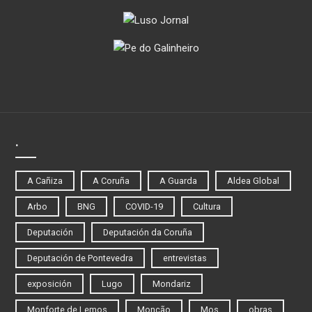
.
A Cañiza
A Coruña
A Guarda
Aldea Global
Arbo
BNG
COVID-19
Cultura
Deputación
Deputación da Coruña
Deputación de Pontevedra
entrevistas
exposición
Lugo
Mondariz
Monforte de Lemos
Monção
Mos
obras