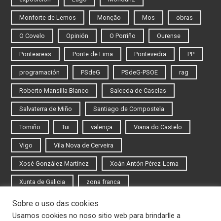
Monforte de Lemos
Monção
Mos
obras
O Covelo
Opinión
O Porriño
Ourense
Ponteareas
Ponte de Lima
Pontevedra
PP
programación
PSdeG
PSdeG-PSOE
rag
Roberto Mansilla Blanco
Salceda de Caselas
Salvaterra de Miño
Santiago de Compostela
Tomiño
Tui
valença
Viana do Castelo
Vigo
Vila Nova de Cerveira
Xosé González Martínez
Xoán Antón Pérez-Lema
Xunta de Galicia
zona franca
Sobre o uso das cookies
Iniciar sesión
Usamos cookies no noso sitio web para brindarlle a