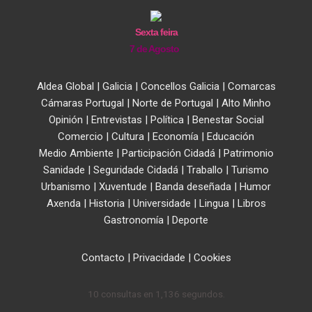
Sexta feira
7 de Agosto
Aldea Global
|
Galicia
|
Concellos Galicia
|
Comarcas
Cámaras Portugal
|
Norte de Portugal
|
Alto Minho
Opinión
|
Entrevistas
|
Política
|
Benestar Social
Comercio
|
Cultura
|
Economía
|
Educación
Medio Ambiente
|
Participación Cidadá
|
Patrimonio
Sanidade
|
Seguridade Cidadá
|
Traballo
|
Turismo
Urbanismo
|
Xuventude
|
Banda deseñada
|
Humor
Axenda
|
Historia
|
Universidade
|
Lingua
|
Libros
Gastronomía
|
Deporte
Contacto
|
Privacidade
|
Cookies
10 consultas en 1,136 segundos.