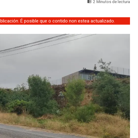
2 Minutos de lectura
licación. É posible que o contido non estea actualizado.