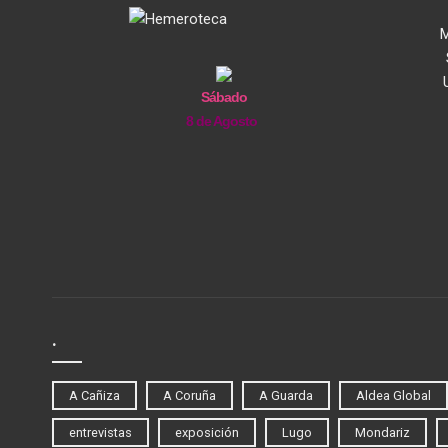
M
Sábado
8 de Agosto
.
A Cañiza
A Coruña
A Guarda
Aldea Global
entrevistas
exposición
Lugo
Mondariz