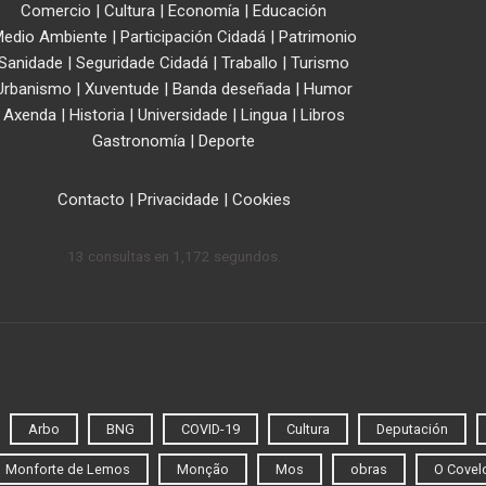
Comercio
|
Cultura
|
Economía
|
Educación
edio Ambiente
|
Participación Cidadá
|
Patrimonio
Sanidade
|
Seguridade Cidadá
|
Traballo
|
Turismo
Urbanismo
|
Xuventude
|
Banda deseñada
|
Humor
Axenda
|
Historia
|
Universidade
|
Lingua
|
Libros
Gastronomía
|
Deporte
Contacto
|
Privacidade
|
Cookies
13 consultas en 1,172 segundos.
Arbo
BNG
COVID-19
Cultura
Deputación
Monforte de Lemos
Monção
Mos
obras
O Covel