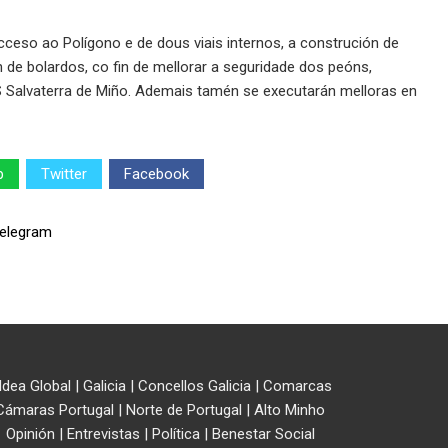
cceso ao Polígono e de dous viais internos, a construción de
 de bolardos, co fin de mellorar a seguridade dos peóns,
Salvaterra de Miño. Ademais tamén se executarán melloras en
p
Twitter
Facebook
ldea Global
|
Galicia
|
Concellos Galicia
|
Comarcas
Cámaras Portugal
|
Norte de Portugal
|
Alto Minho
Opinión
|
Entrevistas
|
Política
|
Benestar Social