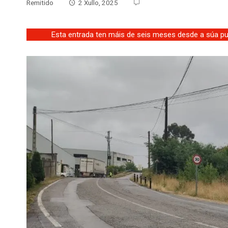
Remitido
2 Xullo, 2025
Esta entrada ten máis de seis meses desde a súa pub