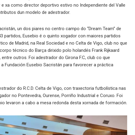
e xa como director deportivo estivo no Independiente del Valle
atributos dun modelo de adestrador.
acristán, un dos piares no centro campo do “Dream Team” de
3 partidos, Eusebio é o quinto xogador con maiores partidos
lético de Madrid, na Real Sociedad e no Celta de Vigo, club no que
rpo técnico do Barça dirixido polo holandés Frank Rijkaard
 entre outros. Foi adestrador do Girona F.C, club co que
 a Fundación Eusebio Sacristán para favorecer a práctica
strador do R.C.D. Celta de Vigo, con traxectoria futbolística nas
ador no Pontevedra, Ourense, Porriño Industrial e Coruxo. Foi
io levaron a cabo a mesa redonda desta xornada de formación.