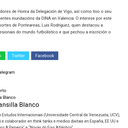
dores de Honra da Delegación de Vigo, así como tivo o seu
ntes inundacións da DINA en Valencia. O interese por este
portes de Ponteareas, Luis Rodríguez, quen destacou a
esionais do mundo futbolístico e que pechou a inscrición o
p
Twitter
Facebook
nsilla Blanco
 en Estudos Internacionais (Universidade Central de Venezuela, UCV),
) e colaborador en think tanks e medios dixitais en España, EE UU e
ro A Peneira" e "Novas do Eixo Atlántico".