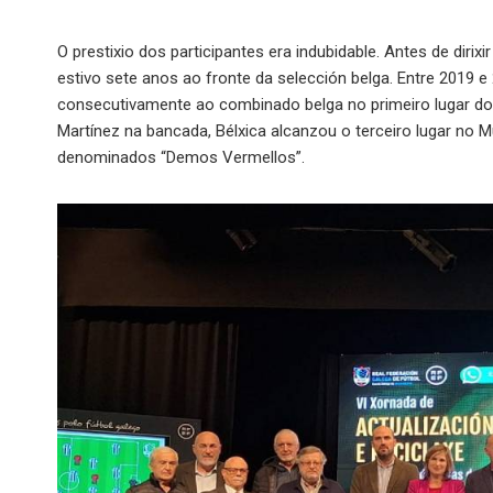
O prestixio dos participantes era indubidable. Antes de dirix
estivo sete anos ao fronte da selección belga. Entre 2019 
consecutivamente ao combinado belga no primeiro lugar do
Martínez na bancada, Bélxica alcanzou o terceiro lugar no M
denominados “Demos Vermellos”.