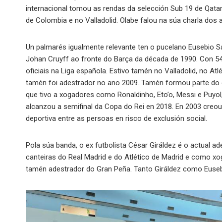
internacional tomou as rendas da selección Sub 19 de Qatar 
de Colombia e no Valladolid. Olabe falou na súa charla dos 
Un palmarés igualmente relevante ten o pucelano Eusebio S
Johan Cruyff ao fronte do Barça da década de 1990. Con 54
oficiais na Liga española. Estivo tamén no Valladolid, no At
tamén foi adestrador no ano 2009. Tamén formou parte do co
que tivo a xogadores como Ronaldinho, Eto’o, Messi e Puyol,
alcanzou a semifinal da Copa do Rei en 2018. En 2003 creou
deportiva entre as persoas en risco de exclusión social.
Pola súa banda, o ex futbolista César Giráldez é o actual ade
canteiras do Real Madrid e do Atlético de Madrid e como xog
tamén adestrador do Gran Peña. Tanto Giráldez como Euseb