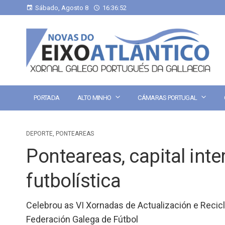
Sábado, Agosto 8
16:36:53
PORTADA
ALTO MINHO
CÁMARAS PORTUGAL
DEPORTE
,
PONTEAREAS
Ponteareas, capital int
futbolística
Celebrou as VI Xornadas de Actualización e Recic
Federación Galega de Fútbol