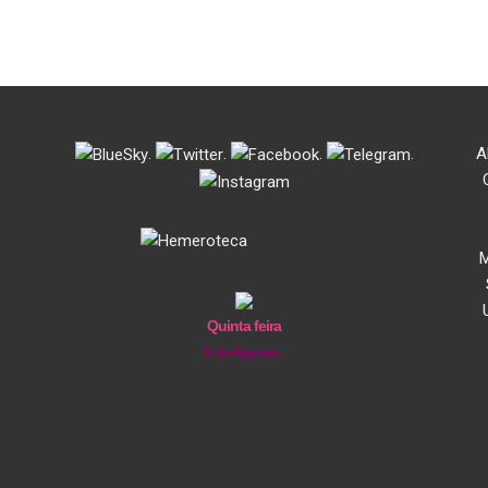
.
.
.
.
A
M
Quinta feira
6 de Agosto