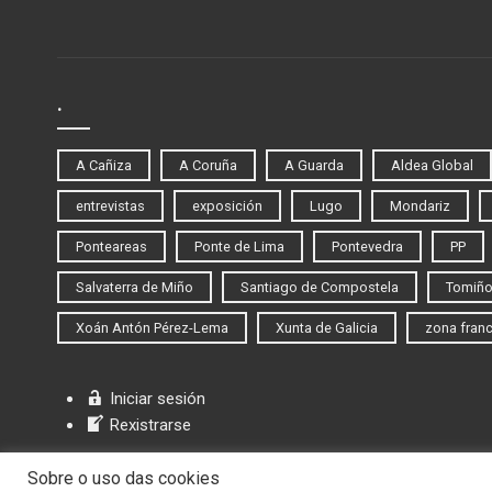
.
A Cañiza
A Coruña
A Guarda
Aldea Global
entrevistas
exposición
Lugo
Mondariz
Ponteareas
Ponte de Lima
Pontevedra
PP
Salvaterra de Miño
Santiago de Compostela
Tomiñ
Xoán Antón Pérez-Lema
Xunta de Galicia
zona fran
Iniciar sesión
Rexistrarse
Sobre o uso das cookies