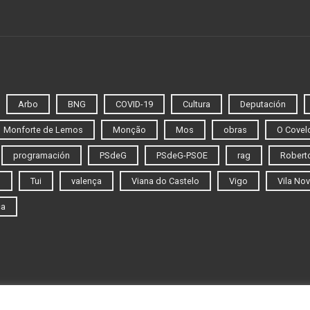
Arbo
BNG
COVID-19
Cultura
Deputación
Monforte de Lemos
Monção
Mos
obras
O Covel
programación
PSdeG
PSdeG-PSOE
rag
Roberto
o
Tui
valença
Viana do Castelo
Vigo
Vila Nov
ca