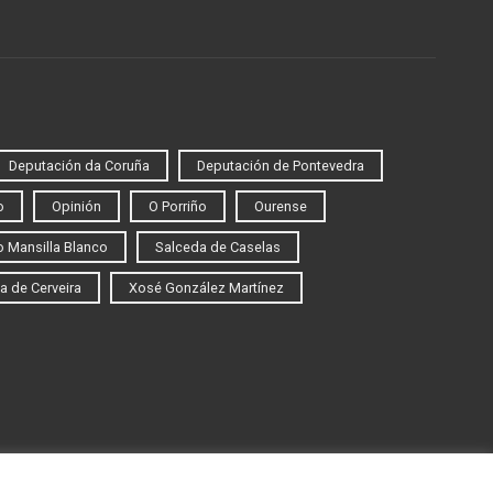
Deputación da Coruña
Deputación de Pontevedra
o
Opinión
O Porriño
Ourense
 Mansilla Blanco
Salceda de Caselas
a de Cerveira
Xosé González Martínez