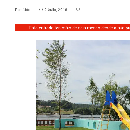
Remitido
2 Xullo, 2018
Esta entrada ten máis de seis meses desde a súa pub