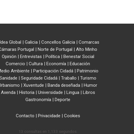
ldea Global
|
Galicia
|
Concellos Galicia
|
Comarcas
Cámaras Portugal
|
Norte de Portugal
|
Alto Minho
Opinión
|
Entrevistas
|
Política
|
Benestar Social
Comercio
|
Cultura
|
Economía
|
Educación
edio Ambiente
|
Participación Cidadá
|
Patrimonio
Sanidade
|
Seguridade Cidadá
|
Traballo
|
Turismo
Urbanismo
|
Xuventude
|
Banda deseñada
|
Humor
Axenda
|
Historia
|
Universidade
|
Lingua
|
Libros
Gastronomía
|
Deporte
Contacto
|
Privacidade
|
Cookies
13 consultas en 1,133 segundos.