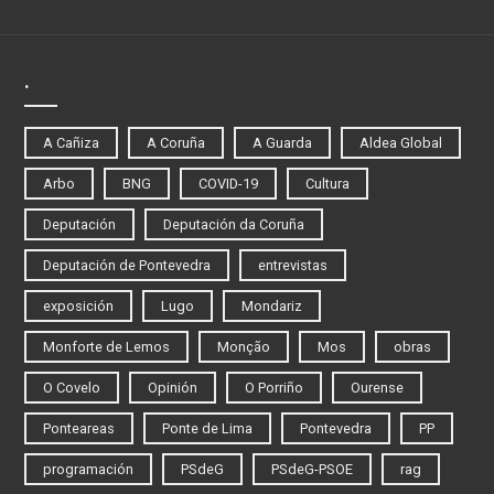
.
A Cañiza
A Coruña
A Guarda
Aldea Global
Arbo
BNG
COVID-19
Cultura
Deputación
Deputación da Coruña
Deputación de Pontevedra
entrevistas
exposición
Lugo
Mondariz
Monforte de Lemos
Monção
Mos
obras
O Covelo
Opinión
O Porriño
Ourense
Ponteareas
Ponte de Lima
Pontevedra
PP
programación
PSdeG
PSdeG-PSOE
rag