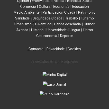
Opinión
|
Entrevistas
|
Política
|
Benestar Social
Comercio
|
Cultura
|
Economía
|
Educación
Medio Ambiente
|
Participación Cidadá
|
Patrimonio
Sanidade
|
Seguridade Cidadá
|
Traballo
|
Turismo
Urbanismo
|
Xuventude
|
Banda deseñada
|
Humor
Axenda
|
Historia
|
Universidade
|
Lingua
|
Libros
Gastronomía
|
Deporte
Contacto
|
Privacidade
|
Cookies
16 consultas en 1,119 segundos.