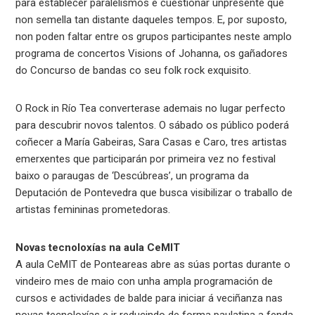
para establecer paralelismos e cuestionar unpresente que
non semella tan distante daqueles tempos. E, por suposto,
non poden faltar entre os grupos participantes neste amplo
programa de concertos Visions of Johanna, os gañadores
do Concurso de bandas co seu folk rock exquisito.
O Rock in Río Tea converterase ademais no lugar perfecto
para descubrir novos talentos. O sábado os público poderá
coñecer a María Gabeiras, Sara Casas e Caro, tres artistas
emerxentes que participarán por primeira vez no festival
baixo o paraugas de ‘Descúbreas’, un programa da
Deputación de Pontevedra que busca visibilizar o traballo de
artistas femininas prometedoras.
Novas tecnoloxías na aula CeMIT
A aula CeMIT de Ponteareas abre as súas portas durante o
vindeiro mes de maio con unha ampla programación de
cursos e actividades de balde para iniciar á veciñanza nas
novas tecnoloxías e ir reducindo de forma paulatina a fenda