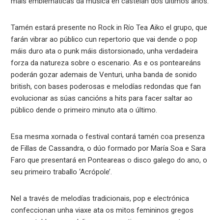
máis emblemáticas da música en castelán dos últimos anos.
Tamén estará presente no Rock in Río Tea Aiko el grupo, que
farán vibrar ao público cun repertorio que vai dende o pop
máis duro ata o punk máis distorsionado, unha verdadeira
forza da natureza sobre o escenario. As e os ponteareáns
poderán gozar ademais de Venturi, unha banda de sonido
british, con bases poderosas e melodías redondas que fan
evolucionar as súas cancións a hits para facer saltar ao
público dende o primeiro minuto ata o último.
Esa mesma xornada o festival contará tamén coa presenza
de Fillas de Cassandra, o dúo formado por María Soa e Sara
Faro que presentará en Ponteareas o disco galego do ano, o
seu primeiro traballo ‘Acrópole’.
Nel a través de melodías tradicionais, pop e electrónica
confeccionan unha viaxe ata os mitos femininos gregos