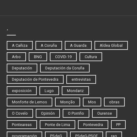
.
A Cañiza
A Coruña
A Guarda
Aldea Global
Arbo
BNG
COVID-19
Cultura
Deputación
Deputación da Coruña
Deputación de Pontevedra
entrevistas
exposición
Lugo
Mondariz
Monforte de Lemos
Monção
Mos
obras
O Covelo
Opinión
O Porriño
Ourense
Ponteareas
Ponte de Lima
Pontevedra
PP
programación
PSdeG
PSdeG-PSOE
rag