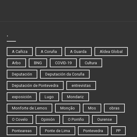
.
A Cañiza
A Coruña
A Guarda
Aldea Global
Arbo
BNG
COVID-19
Cultura
Deputación
Deputación da Coruña
Deputación de Pontevedra
entrevistas
exposición
Lugo
Mondariz
Monforte de Lemos
Monção
Mos
obras
O Covelo
Opinión
O Porriño
Ourense
Ponteareas
Ponte de Lima
Pontevedra
PP