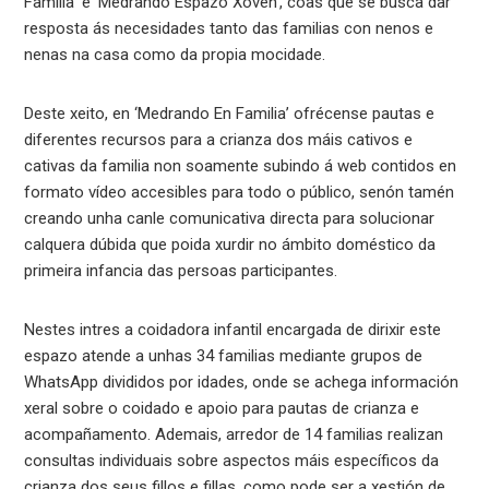
Familia’ e ‘Medrando Espazo Xoven’, coas que se busca dar
resposta ás necesidades tanto das familias con nenos e
nenas na casa como da propia mocidade.
Deste xeito, en ‘Medrando En Familia’ ofrécense pautas e
diferentes recursos para a crianza dos máis cativos e
cativas da familia non soamente subindo á web contidos en
formato vídeo accesibles para todo o público, senón tamén
creando unha canle comunicativa directa para solucionar
calquera dúbida que poida xurdir no ámbito doméstico da
primeira infancia das persoas participantes.
Nestes intres a coidadora infantil encargada de dirixir este
espazo atende a unhas 34 familias mediante grupos de
WhatsApp divididos por idades, onde se achega información
xeral sobre o coidado e apoio para pautas de crianza e
acompañamento. Ademais, arredor de 14 familias realizan
consultas individuais sobre aspectos máis específicos da
crianza dos seus fillos e fillas, como pode ser a xestión de