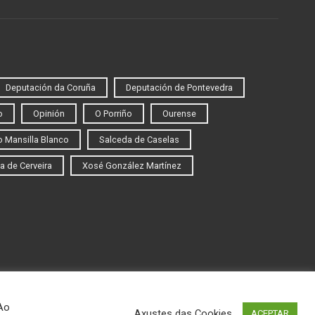
Deputación da Coruña
Deputación de Pontevedra
o
Opinión
O Porriño
Ourense
 Mansilla Blanco
Salceda de Caselas
a de Cerveira
Xosé González Martínez
 Ao
Axustes das Cookies
ACEPTAR