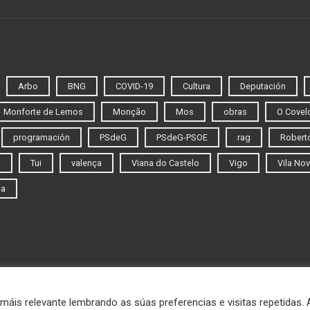
Arbo
BNG
COVID-19
Cultura
Deputación
Monforte de Lemos
Monção
Mos
obras
O Covel
programación
PSdeG
PSdeG-PSOE
rag
Roberto
o
Tui
valença
Viana do Castelo
Vigo
Vila Nov
ca
máis relevante lembrando as súas preferencias e visitas repetidas.