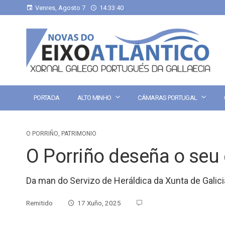
Venres, Agosto 7
14:33:41
PORTADA
ALTO MINHO
CÁMARAS PORTUGAL
O PORRIÑO
,
PATRIMONIO
O Porriño deseña o seu
Da man do Servizo de Heráldica da Xunta de Galici
Remitido
17 Xuño, 2025