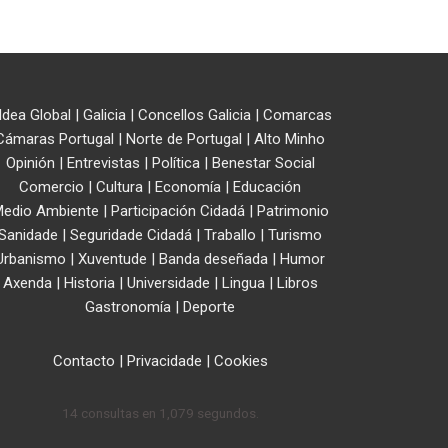
ldea Global
|
Galicia
|
Concellos Galicia
|
Comarcas
Cámaras Portugal
|
Norte de Portugal
|
Alto Minho
Opinión
|
Entrevistas
|
Política
|
Benestar Social
Comercio
|
Cultura
|
Economía
|
Educación
edio Ambiente
|
Participación Cidadá
|
Patrimonio
Sanidade
|
Seguridade Cidadá
|
Traballo
|
Turismo
Urbanismo
|
Xuventude
|
Banda deseñada
|
Humor
Axenda
|
Historia
|
Universidade
|
Lingua
|
Libros
Gastronomía
|
Deporte
Contacto
|
Privacidade
|
Cookies
14 consultas en 1,079 segundos.