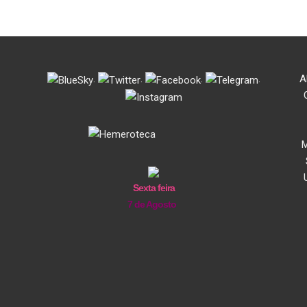
.
.
.
.
A
M
Sexta feira
7 de Agosto