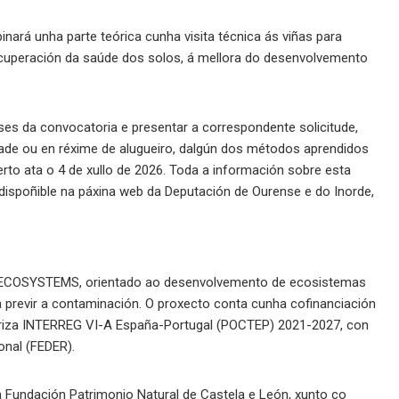
ará unha parte teórica cunha visita técnica ás viñas para
recuperación da saúde dos solos, á mellora do desenvolvemento
ses da convocatoria e presentar a correspondente solicitude,
ade ou en réxime de alugueiro, dalgún dos métodos aprendidos
rto ata o 4 de xullo de 2026. Toda a información sobre esta
 dispoñible na páxina web da Deputación de Ourense e do Inorde,
AR ECOSYSTEMS, orientado ao desenvolvemento de ecosistemas
ra previr a contaminación. O proxecto conta cunha cofinanciación
iriza INTERREG VI-A España-Portugal (POCTEP) 2021-2027, con
nal (FEDER).
ola Fundación Patrimonio Natural de Castela e León, xunto co