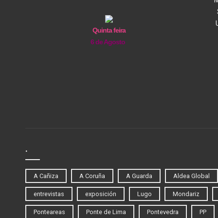
Quinta feira
6 de Agosto
.
A Cañiza
A Coruña
A Guarda
Aldea Global
entrevistas
exposición
Lugo
Mondariz
Ponteareas
Ponte de Lima
Pontevedra
PP