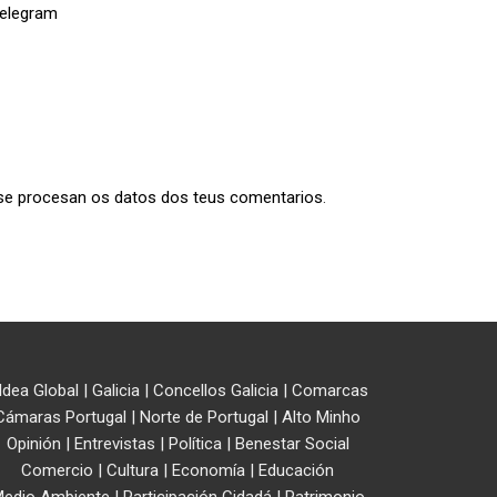
e procesan os datos dos teus comentarios
.
ldea Global
|
Galicia
|
Concellos Galicia
|
Comarcas
Cámaras Portugal
|
Norte de Portugal
|
Alto Minho
Opinión
|
Entrevistas
|
Política
|
Benestar Social
Comercio
|
Cultura
|
Economía
|
Educación
edio Ambiente
|
Participación Cidadá
|
Patrimonio