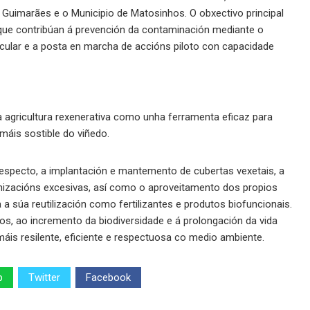
de Guimarães e o Municipio de Matosinhos. O obxectivo principal
e contribúan á prevención da contaminación mediante o
rcular e a posta en marcha de accións piloto con capacidade
a agricultura rexenerativa como unha ferramenta eficaz para
máis sostible do viñedo.
especto, a implantación e mantemento de cubertas vexetais, a
nizacións excesivas, así como o aproveitamento dos propios
súa reutilización como fertilizantes e produtos biofuncionais.
los, ao incremento da biodiversidade e á prolongación da vida
 máis resilente, eficiente e respectuosa co medio ambiente.
p
Twitter
Facebook