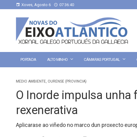
Xoves, Agosto 6
07:36:41
PORTADA
ALTO MINHO
CÁMARAS PORTUGAL
MEDIO AMBIENTE
,
OURENSE (PROVINCIA)
O Inorde impulsa unha 
rexenerativa
Aplicarase ao viñedo no marco dun proxecto euro