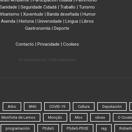
Sanidade
|
Seguridade Cidadá
|
Traballo
|
Turismo
Urbanismo
|
Xuventude
|
Banda deseñada
|
Humor
Axenda
|
Historia
|
Universidade
|
Lingua
|
Libros
Gastronomía
|
Deporte
Contacto
|
Privacidade
|
Cookies
16 consultas en 1,046 segundos.
Arbo
BNG
COVID-19
Cultura
Deputación
Monforte de Lemos
Monção
Mos
obras
O Covel
programación
PSdeG
PSdeG-PSOE
rag
Roberto