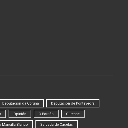
Deputación da Coruña
Deputación de Pontevedra
o
Opinión
O Porriño
Ourense
 Mansilla Blanco
Salceda de Caselas