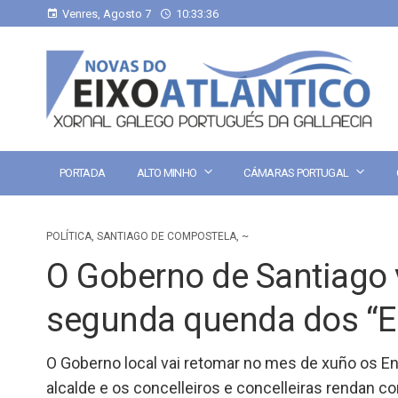
Venres, Agosto 7
10:33:37
PORTADA
ALTO MINHO
CÁMARAS PORTUGAL
POLÍTICA
,
SANTIAGO DE COMPOSTELA
,
~
O Goberno de Santiago 
segunda quenda dos “En
O Goberno local vai retomar no mes de xuño os En
alcalde e os concelleiros e concelleiras rendan c