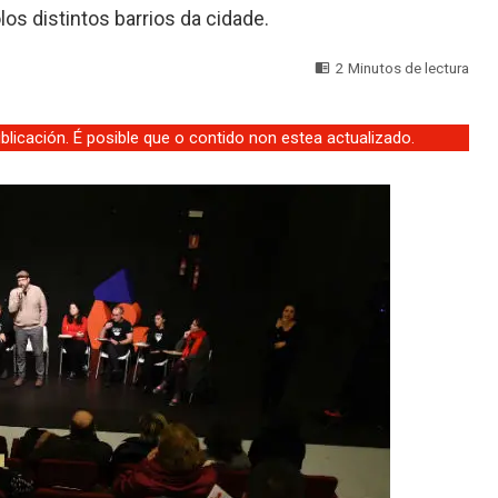
s distintos barrios da cidade.
2 Minutos de lectura
licación. É posible que o contido non estea actualizado.