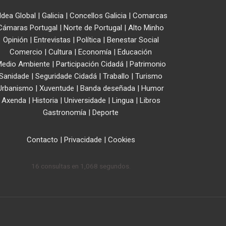
ldea Global
|
Galicia
|
Concellos Galicia
|
Comarcas
Cámaras Portugal
|
Norte de Portugal
|
Alto Minho
Opinión
|
Entrevistas
|
Política
|
Benestar Social
Comercio
|
Cultura
|
Economía
|
Educación
edio Ambiente
|
Participación Cidadá
|
Patrimonio
Sanidade
|
Seguridade Cidadá
|
Traballo
|
Turismo
Urbanismo
|
Xuventude
|
Banda deseñada
|
Humor
Axenda
|
Historia
|
Universidade
|
Lingua
|
Libros
Gastronomía
|
Deporte
Contacto
|
Privacidade
|
Cookies
16 consultas en 1,068 segundos.