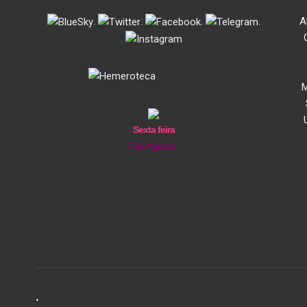
.
.
.
.
A
M
Sexta feira
7 de Agosto
.