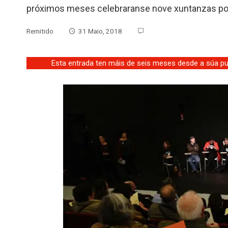
próximos meses celebraranse nove xuntanzas polo
Remitido
31 Maio, 2018
Esta entrada ten máis de seis meses desde a súa pub